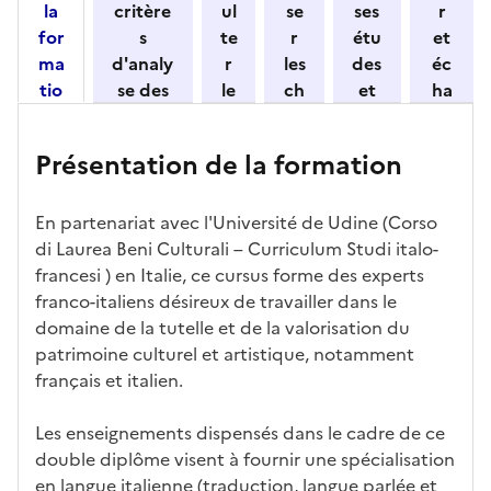
la
critère
ul
se
ses
r
for
s
te
r
étu
et
ma
d'analy
r
les
des
éc
tio
se des
le
ch
et
ha
n
candid
s
iff
con
ng
et
atures
m
re
nait
er
Présentation de la formation
ses
par
o
s
re
av
car
l'établi
d
d'
les
ec
act
ssemen
ali
ac
dé
l'ét
En partenariat avec l'Université de Udine (Corso
éris
t
té
cè
bo
abl
di Laurea Beni Culturali – Curriculum Studi italo-
tiq
s
s à
uch
iss
francesi ) en Italie, ce cursus forme des experts
ues
d
la
és
em
franco-italiens désireux de travailler dans le
e
fo
ent
domaine de la tutelle et de la valorisation du
c
rm
patrimoine culturel et artistique, notamment
a
ati
français et italien.
n
on
di
Les enseignements dispensés dans le cadre de ce
d
double diplôme visent à fournir une spécialisation
at
en langue italienne (traduction, langue parlée et