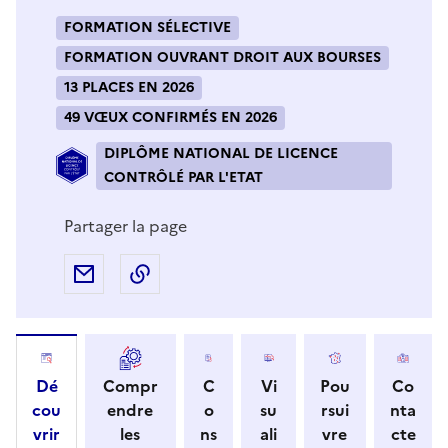
FORMATION SÉLECTIVE
FORMATION OUVRANT DROIT AUX BOURSES
13 PLACES EN 2026
49 VŒUX CONFIRMÉS EN 2026
DIPLÔME NATIONAL DE LICENCE
CONTRÔLÉ PAR L'ETAT
Partager la page
Partager par e-mail
Copier l'adresse URL de la page dans 
Dé
Compr
C
Vi
Pou
Co
cou
endre
o
su
rsui
nta
vrir
les
ns
ali
vre
cte