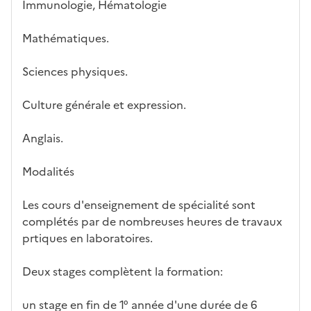
ues
d
la
és
em
Immunologie, Hématologie
e
fo
ent
c
rm
Mathématiques.
a
ati
n
on
Sciences physiques.
di
d
Culture générale et expression.
at
ur
Anglais.
e
Modalités
Les cours d'enseignement de spécialité sont
complétés par de nombreuses heures de travaux
prtiques en laboratoires.
Deux stages complètent la formation:
un stage en fin de 1° année d'une durée de 6