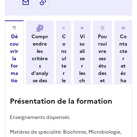
Partager par e-mail
Copier l'adresse URL de la page dans 
Dé
Compr
C
Vi
Pou
Co
cou
endre
o
su
rsui
nta
vrir
les
ns
ali
vre
cte
la
critère
ul
se
ses
r
for
s
te
r
étu
et
ma
d'analy
r
les
des
éc
tio
se des
le
ch
et
ha
n
candid
s
iff
con
ng
et
atures
m
re
nait
er
Présentation de la formation
ses
par
o
s
re
av
car
l'établi
d
d'
les
ec
act
ssemen
ali
ac
dé
l'ét
Enseignements dispensés:
éris
t
té
cè
bo
abl
tiq
s
s à
uch
iss
Matières de spécialité: Biochimie, Microbiologie,