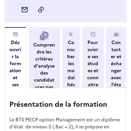
Partager par e-mail
Copier l'adresse URL de la page dans 
Déc
Co
Pour
Con
Compren
ouvri
nsu
suivr
tact
dre les
r la
lter
e ses
er et
critères
form
les
étud
écha
d'analyse
ation
mo
es et
nger
des
et
dal
conn
avec
candidat
ses
ités
aitre
l'éta
ures par
cara
de
les
bliss
l'établisse
ctéri
ca
débo
eme
ment
Présentation de la formation
stiqu
ndi
uché
nt
es
dat
s
ure
Le BTS MECP option Management est un diplôme
d'état de niveau 5 ( Bac + 2), il se prépare en