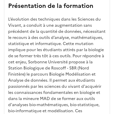
et
atures
m
re
nait
er
Présentation de la formation
ses
par
o
s
re
av
car
l'établi
d
d'
les
ec
act
ssemen
ali
ac
dé
l'ét
L’évolution des techniques dans les Sciences du
éris
t
té
cè
bo
abl
Vivant, a conduit à une augmentation sans
tiq
s
s à
uch
iss
précédent de la quantité de données, nécessitant
ues
d
la
és
em
le recours à des outils d’analyse, mathématiques,
e
fo
ent
statistique et informatique. Cette mutation
c
rm
implique pour les étudiants attirés par la biologie
a
ati
de se former très tôt à ces outils. Pour répondre à
n
on
cet enjeu, Sorbonne Université propose à la
di
Station Biologique de Roscoff - SBR (Nord
d
Finistère) le parcours Biologie Modélisation et
at
Analyse de données. Il permet aux étudiants
ur
passionnés par les sciences du vivant d'acquérir
e
les connaissances fondamentales en biologie et
dans la mineure MAD de se former aux outils
d'analyses bio-mathématiques, bio-statistique,
bio-informatique et modélisation. Ces