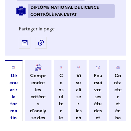
DIPLÔME NATIONAL DE LICENCE
CONTRÔLÉ PAR L'ETAT
Partager la page
Partager par e-mail
Copier l'adresse URL de la page dans 
Dé
Compr
C
Vi
Pou
Co
cou
endre
o
su
rsui
nta
vrir
les
ns
ali
vre
cte
la
critère
ul
se
ses
r
for
s
te
r
étu
et
ma
d'analy
r
les
des
éc
tio
se des
le
ch
et
ha
n
candid
s
iff
con
ng