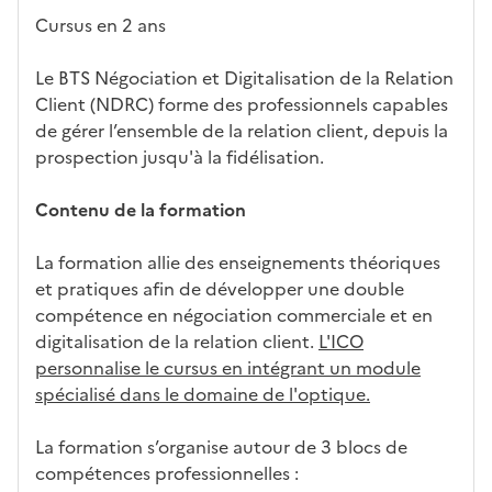
act
ssemen
ali
ac
dé
l'ét
Cursus en 2 ans
éris
t
té
cè
bo
abl
tiq
s
s à
uch
iss
Le BTS Négociation et Digitalisation de la Relation
ues
d
la
és
em
Client (NDRC) forme des professionnels capables
e
fo
ent
de gérer l’ensemble de la relation client, depuis la
c
rm
prospection jusqu'à la fidélisation.
a
ati
n
on
Contenu de la formation
di
d
La formation allie des enseignements théoriques
at
et pratiques afin de développer une double
ur
compétence en négociation commerciale et en
e
digitalisation de la relation client.
L'ICO
personnalise le cursus en intégrant un module
spécialisé dans le domaine de l'optique.
La formation s’organise autour de 3 blocs de
compétences professionnelles :