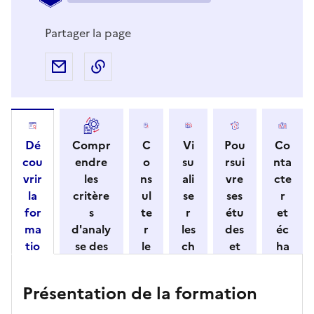
Partager la page
Partager par e-mail
Copier l'adresse URL de la page dans 
Dé
Compr
C
Vi
Pou
Co
cou
endre
o
su
rsui
nta
vrir
les
ns
ali
vre
cte
la
critère
ul
se
ses
r
for
s
te
r
étu
et
ma
d'analy
r
les
des
éc
tio
se des
le
ch
et
ha
n
candid
s
iff
con
ng
et
atures
m
re
nait
er
Présentation de la formation
ses
par
o
s
re
av
car
l'établi
d
d'
les
ec