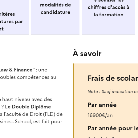
modalités de
chiffres d'accès à
candidature
itères
la formation
atures par
nt
À savoir
Law & Finance"
: une
Frais de scolar
 doubles compétences au
Note : Sauf indication c
e haut niveau avec des
Par année
 ?
Le Double
Diplôme
la Faculté de Droit (FLD) de
16900€/an
siness School, est fait pour
Par année pour l