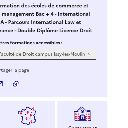
rmation des écoles de commerce et
 management Bac + 4 - International
A - Parcours International Law et
nance - Double Diplôme Licence Droit
 vous sélectionnez une formation dans la zone déroulante ci-
S
tres formations accessibles :
i
v
o
u
rtager la page
s
s
Partager par e-mail
Copier l'adresse URL de la page dans le presse-p
é
l
e
c
t
i