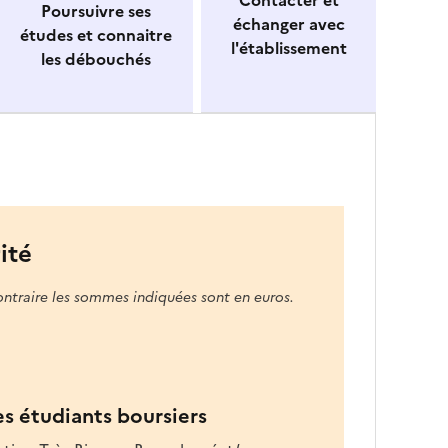
Contacter et
Poursuivre ses
o
échanger avec
études et connaitre
n
l'établissement
les débouchés
n
e
z
u
n
e
f
o
ité
r
m
ontraire les sommes indiquées sont en euros.
a
t
i
o
n
es étudiants boursiers
d
a