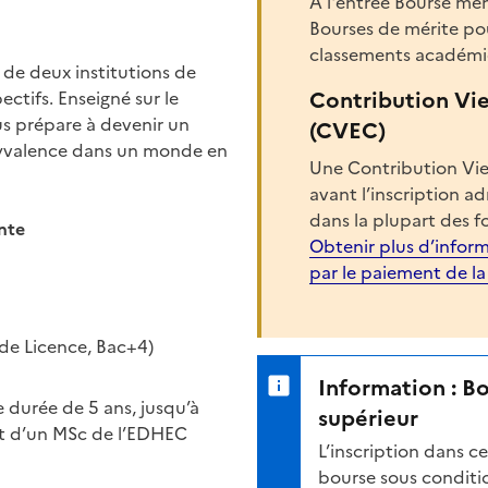
A l'entrée Bourse men
Bourses de mérite pou
classements académi
 de deux institutions de
Contribution Vi
ctifs. Enseigné sur le
us prépare à devenir un
(CVEC)
polyvalence dans un monde en
Une Contribution Vie
avant l’inscription a
dans la plupart des f
nte
Obtenir plus d’inform
par le paiement de l
ade Licence, Bac+4)
Information : B
durée de 5 ans, jusqu’à
supérieur
 et d’un MSc de l’EDHEC
L’inscription dans 
bourse sous conditio