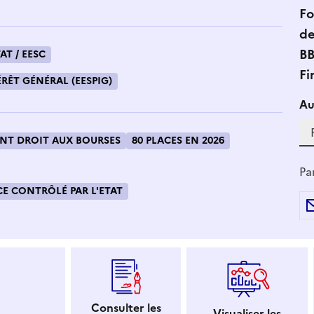
Fo
de
BB
AT / EESC
Fi
RÊT GÉNÉRAL (EESPIG)
Si
Au
T DROIT AUX BOURSES
80 PLACES EN 2026
Pa
E CONTRÔLÉ PAR L'ETAT
Consulter les
Visualiser les