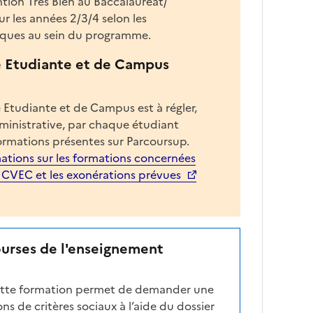
tion Très Bien au Baccalauréat/
n
r les années 2/3/4 selon les
s
ques au sein du programme.
l
e Etudiante et de Campus
a
z
o
 Etudiante et de Campus est à régler,
n
dministrative, par chaque étudiant
e
ormations présentes sur Parcoursup.
d
ations sur les formations concernées
é
a CVEC et les exonérations prévues
r
o
u
l
ourses de l'enseignement
a
n
t
cette formation permet de demander une
e
ns de critères sociaux à l’aide du dossier