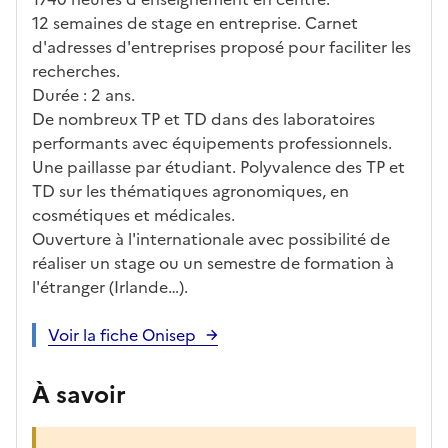
éris
t
té
cè
bo
abl
12 semaines de stage en entreprise. Carnet
tiq
s
s à
uch
iss
d'adresses d'entreprises proposé pour faciliter les
ues
d
la
és
em
recherches.
e
fo
ent
Durée : 2 ans.
c
rm
De nombreux TP et TD dans des laboratoires
a
ati
performants avec équipements professionnels.
n
on
Une paillasse par étudiant. Polyvalence des TP et
di
TD sur les thématiques agronomiques, en
d
cosmétiques et médicales.
at
Ouverture à l'internationale avec possibilité de
ur
réaliser un stage ou un semestre de formation à
e
l'étranger (Irlande…).
Voir la fiche Onisep
À savoir