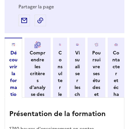
Partager la page
Partager par e-mail
Copier l'adresse URL de la page dans 
Dé
Compr
C
Vi
Pou
Co
cou
endre
o
su
rsui
nta
vrir
les
ns
ali
vre
cte
la
critère
ul
se
ses
r
for
s
te
r
étu
et
ma
d'analy
r
les
des
éc
tio
se des
le
ch
et
ha
n
candid
s
iff
con
ng
et
atures
m
re
nait
er
Présentation de la formation
ses
par
o
s
re
av
car
l'établi
d
d'
les
ec
act
ssemen
ali
ac
dé
l'ét
1740 heures d'enseignement en centre.