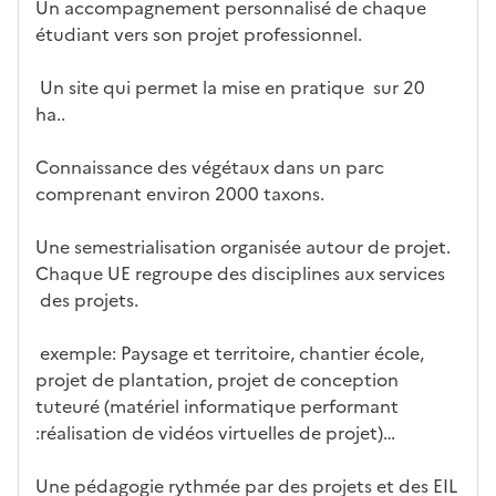
tiq
s
s à
uch
iss
Un accompagnement personnalisé de chaque
ues
d
la
és
em
étudiant vers son projet professionnel.
e
fo
ent
c
rm
Un site qui permet la mise en pratique sur 20
a
ati
ha..
n
on
di
Connaissance des végétaux dans un parc
d
comprenant environ 2000 taxons.
at
ur
Une semestrialisation organisée autour de projet.
e
Chaque UE regroupe des disciplines aux services
des projets.
exemple: Paysage et territoire, chantier école,
projet de plantation, projet de conception
tuteuré (matériel informatique performant
:réalisation de vidéos virtuelles de projet)…
Une pédagogie rythmée par des projets et des EIL