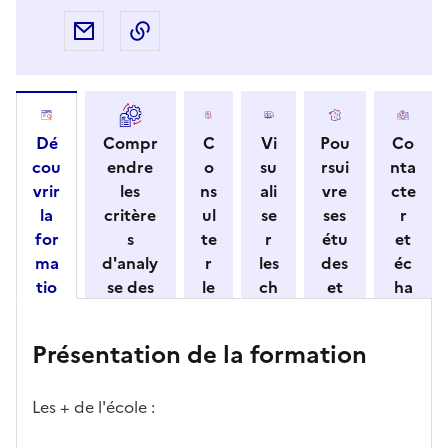
Partager par e-mail
Copier l'adresse URL de la page dans 
Dé
Compr
C
Vi
Pou
Co
cou
endre
o
su
rsui
nta
vrir
les
ns
ali
vre
cte
la
critère
ul
se
ses
r
for
s
te
r
étu
et
ma
d'analy
r
les
des
éc
tio
se des
le
ch
et
ha
n
candid
s
iff
con
ng
et
atures
m
re
nait
er
Présentation de la formation
ses
par
o
s
re
av
car
l'établi
d
d'
les
ec
act
ssemen
ali
ac
dé
l'ét
Les + de l'école :
éris
t
té
cè
bo
abl