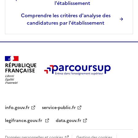
l'établissement
n
s
Comprendre les critères d'analyse des
é
candidatures par l'établissement
l
e
c
t
i
RÉPUBLIQUE
o
FRANÇAISE
n
n
é
e
.
info.gouv.fr
service-public.fr
legifrance.gouv.fr
data.gouv.fr
Données personnelles et cookies
Gestion des cookies