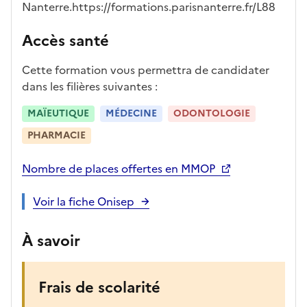
Nanterre.https://formations.parisnanterre.fr/L88
a
p
Accès santé
r
è
Cette formation vous permettra de candidater
s
dans les filières suivantes :
,
l
MAÏEUTIQUE
MÉDECINE
ODONTOLOGIE
a
PHARMACIE
p
a
Nombre de places offertes en MMOP
g
e
Voir la fiche Onisep
s
e
À savoir
r
a
r
Frais de scolarité
e