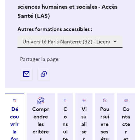
sciences humaines et sociales - Accès
Santé (LAS)
Si vous sélectionnez une formation dans la zone déro
S
Autres formations accessibles :
i
v
o
u
Partager la page
s
s
Partager par e-mail
Copier l'adresse URL de la page dans 
é
l
e
c
Dé
Compr
C
Vi
Pou
Co
t
cou
endre
o
su
rsui
nta
i
vrir
les
ns
ali
vre
cte
o
la
critère
ul
se
ses
r
n
for
s
te
r
étu
et