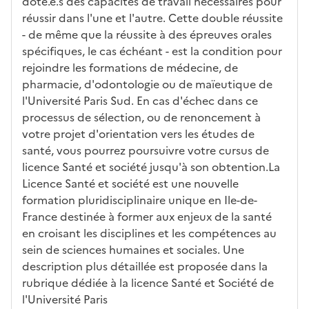
doté.e.s des capacités de travail nécessaires pour
e
l
réussir dans l'une et l'autre. Cette double réussite
a
- de même que la réussite à des épreuves orales
z
spécifiques, le cas échéant - est la condition pour
o
rejoindre les formations de médecine, de
n
pharmacie, d'odontologie ou de maïeutique de
e
l'Université Paris Sud. En cas d'échec dans ce
d
processus de sélection, ou de renoncement à
é
votre projet d'orientation vers les études de
r
santé, vous pourrez poursuivre votre cursus de
o
licence Santé et société jusqu'à son obtention.La
u
Licence Santé et société est une nouvelle
l
formation pluridisciplinaire unique en Ile-de-
a
France destinée à former aux enjeux de la santé
n
en croisant les disciplines et les compétences au
t
sein de sciences humaines et sociales. Une
e
description plus détaillée est proposée dans la
c
rubrique dédiée à la licence Santé et Société de
i
l'Université Paris
-