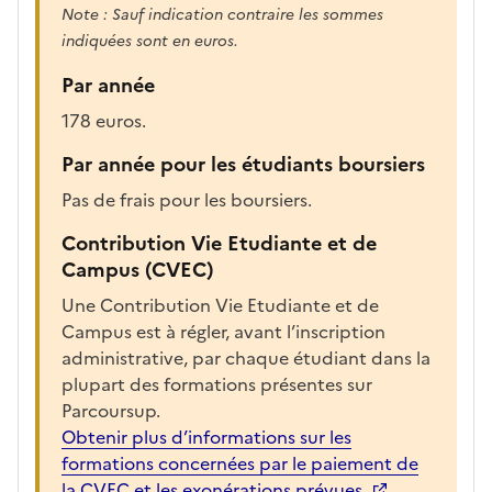
c
Note : Sauf indication contraire les sommes
h
indiquées sont en euros.
a
Par année
r
g
178 euros.
é
Par année pour les étudiants boursiers
e
p
Pas de frais pour les boursiers.
o
Contribution Vie Etudiante et de
u
Campus (CVEC)
r
a
Une Contribution Vie Etudiante et de
f
Campus est à régler, avant l’inscription
f
administrative, par chaque étudiant dans la
i
plupart des formations présentes sur
c
Parcoursup.
h
Obtenir plus d’informations sur les
e
formations concernées par le paiement de
r
la CVEC et les exonérations prévues