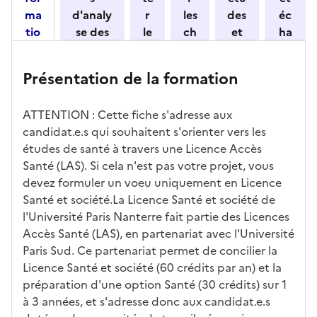
n
ma
d'analy
r
les
des
éc
e
tio
se des
le
ch
et
ha
z
n
candid
s
iff
con
ng
u
et
atures
m
re
nait
er
n
Présentation de la formation
ses
par
o
s
re
av
e
car
l'établi
d
d'
les
ec
f
ATTENTION : Cette fiche s'adresse aux
act
ssemen
ali
ac
dé
l'ét
o
candidat.e.s qui souhaitent s'orienter vers les
éris
t
té
cè
bo
abl
r
études de santé à travers une Licence Accès
tiq
s
s à
uch
iss
m
Santé (LAS). Si cela n'est pas votre projet, vous
ues
d
la
és
em
a
devez formuler un voeu uniquement en Licence
e
fo
ent
t
Santé et société.La Licence Santé et société de
c
rm
i
l'Université Paris Nanterre fait partie des Licences
a
ati
o
Accès Santé (LAS), en partenariat avec l'Université
n
on
n
Paris Sud. Ce partenariat permet de concilier la
di
d
Licence Santé et société (60 crédits par an) et la
d
a
préparation d'une option Santé (30 crédits) sur 1
at
n
à 3 années, et s'adresse donc aux candidat.e.s
ur
s