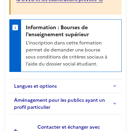
l
a
f
i
Information : Bourses de
c
l'enseignement supérieur
h
L’inscription dans cette formation
e
permet de demander une bourse
d
sous conditions de critères sociaux à
e
l’aide du dossier social étudiant.
l
a
f
Langues et options
o
r
Aménagement pour les publics ayant un
m
profil particulier
a
t
i
Contacter et échanger avec
o