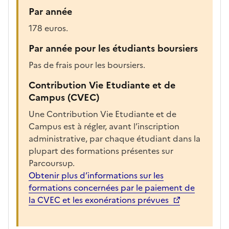
a
Par année
r
178 euros.
g
é
Par année pour les étudiants boursiers
e
Pas de frais pour les boursiers.
p
o
Contribution Vie Etudiante et de
u
Campus (CVEC)
r
Une Contribution Vie Etudiante et de
a
Campus est à régler, avant l’inscription
f
administrative, par chaque étudiant dans la
f
plupart des formations présentes sur
i
Parcoursup.
c
Obtenir plus d’informations sur les
h
formations concernées par le paiement de
e
la CVEC et les exonérations prévues
r
l