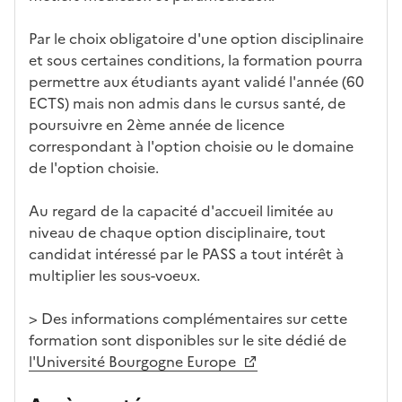
a
z
Par le choix obligatoire d'une option disciplinaire
o
et sous certaines conditions, la formation pourra
n
permettre aux étudiants ayant validé l'année (60
e
ECTS) mais non admis dans le cursus santé, de
d
poursuivre en 2ème année de licence
é
correspondant à l'option choisie ou le domaine
r
de l'option choisie.
o
u
Au regard de la capacité d'accueil limitée au
l
niveau de chaque option disciplinaire, tout
a
candidat intéressé par le PASS a tout intérêt à
n
multiplier les sous-voeux.
t
e
> Des informations complémentaires sur cette
c
formation sont disponibles sur le site dédié de
i
l'Université Bourgogne Europe
-
a