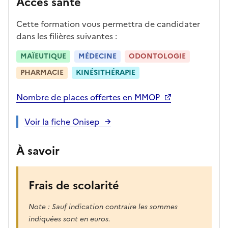
Accès santé
p
r
Cette formation vous permettra de candidater
è
dans les filières suivantes :
s
,
MAÏEUTIQUE
MÉDECINE
ODONTOLOGIE
l
PHARMACIE
KINÉSITHÉRAPIE
a
p
Nombre de places offertes en MMOP
a
g
Voir la fiche Onisep
e
s
À savoir
e
r
a
Frais de scolarité
r
e
Note : Sauf indication contraire les sommes
c
indiquées sont en euros.
h