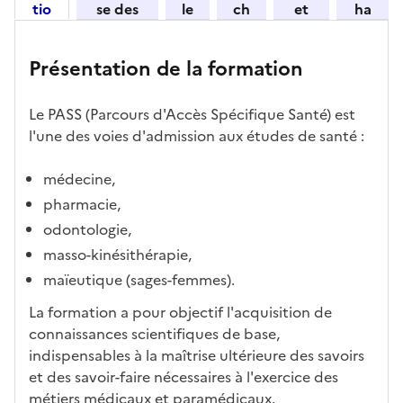
tio
se des
le
ch
et
ha
z
n
candid
s
iff
con
ng
u
et
atures
m
re
nait
er
n
Présentation de la formation
ses
par
o
s
re
av
e
car
l'établi
d
d'
les
ec
f
Le PASS (Parcours d'Accès Spécifique Santé) est
act
ssemen
ali
ac
dé
l'ét
o
l'une des voies d'admission aux études de santé :
éris
t
té
cè
bo
abl
r
tiq
s
s à
uch
iss
m
médecine,
ues
d
la
és
em
a
e
fo
ent
pharmacie,
t
c
rm
odontologie,
i
a
ati
o
masso-kinésithérapie,
n
on
n
maïeutique (sages-femmes).
di
d
d
La formation a pour objectif l'acquisition de
a
at
connaissances scientifiques de base,
n
ur
indispensables à la maîtrise ultérieure des savoirs
s
e
et des savoir-faire nécessaires à l'exercice des
l
métiers médicaux et paramédicaux.