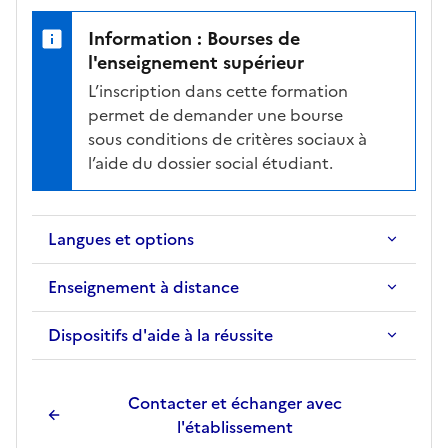
a
f
Information : Bourses de
i
l'enseignement supérieur
c
L’inscription dans cette formation
h
permet de demander une bourse
e
sous conditions de critères sociaux à
d
l’aide du dossier social étudiant.
e
l
a
Langues et options
f
o
Enseignement à distance
r
m
Dispositifs d'aide à la réussite
a
t
i
Contacter et échanger avec
o
l'établissement
n