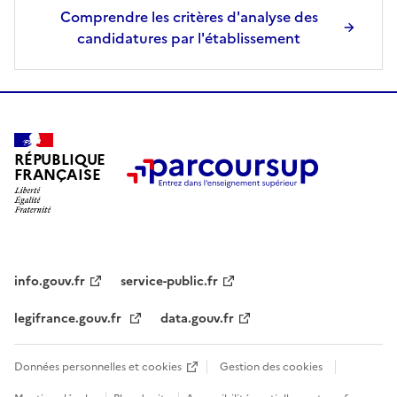
s
Comprendre les critères d'analyse des
é
candidatures par l'établissement
l
e
c
t
i
o
RÉPUBLIQUE
FRANÇAISE
n
n
é
e
.
info.gouv.fr
service-public.fr
legifrance.gouv.fr
data.gouv.fr
Données personnelles et cookies
Gestion des cookies