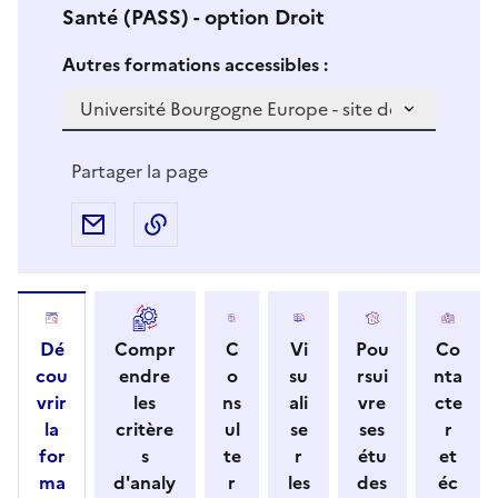
Santé (PASS) - option Droit
Si vous sélectionnez une formation dans la zone déro
S
Autres formations accessibles :
i
v
o
u
Partager la page
s
s
Partager par e-mail
Copier l'adresse URL de la page dans 
é
l
e
c
Dé
Compr
C
Vi
Pou
Co
t
cou
endre
o
su
rsui
nta
i
vrir
les
ns
ali
vre
cte
o
la
critère
ul
se
ses
r
n
for
s
te
r
étu
et
n
ma
d'analy
r
les
des
éc
e