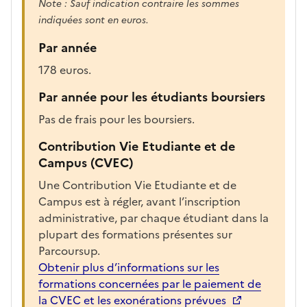
Note : Sauf indication contraire les sommes
a
indiquées sont en euros.
r
Par année
g
é
178 euros.
e
Par année pour les étudiants boursiers
p
o
Pas de frais pour les boursiers.
u
Contribution Vie Etudiante et de
r
Campus (CVEC)
a
f
Une Contribution Vie Etudiante et de
f
Campus est à régler, avant l’inscription
i
administrative, par chaque étudiant dans la
c
plupart des formations présentes sur
h
Parcoursup.
e
Obtenir plus d’informations sur les
r
formations concernées par le paiement de
l
la CVEC et les exonérations prévues