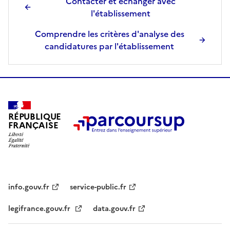
Contacter et échanger avec
s
l'établissement
é
l
Comprendre les critères d'analyse des
e
candidatures par l'établissement
c
t
i
o
n
RÉPUBLIQUE
n
FRANÇAISE
é
e
.
info.gouv.fr
service-public.fr
legifrance.gouv.fr
data.gouv.fr