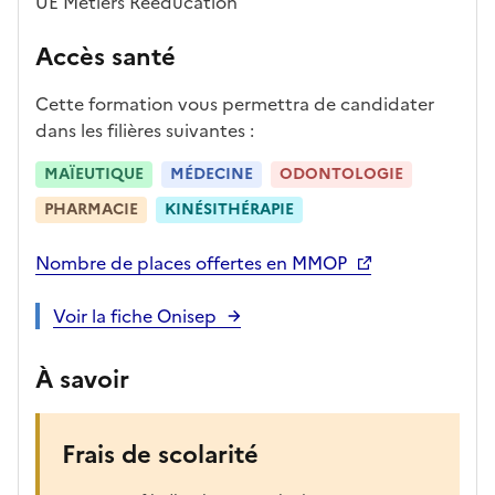
UE Métiers Rééducation
p
r
Accès santé
è
s
Cette formation vous permettra de candidater
,
dans les filières suivantes :
l
a
MAÏEUTIQUE
MÉDECINE
ODONTOLOGIE
p
PHARMACIE
KINÉSITHÉRAPIE
a
g
Nombre de places offertes en MMOP
e
s
Voir la fiche Onisep
e
r
À savoir
a
r
e
Frais de scolarité
c
h