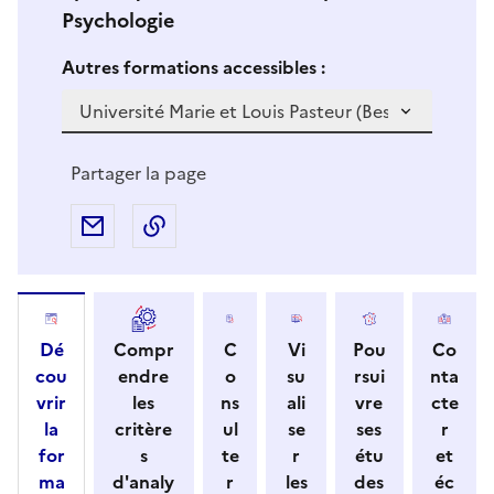
Psychologie
Si vous sélectionnez une formation dans la zone déro
S
Autres formations accessibles :
i
v
o
u
Partager la page
s
s
Partager par e-mail
Copier l'adresse URL de la page dans 
é
l
e
c
Dé
Compr
C
Vi
Pou
Co
t
cou
endre
o
su
rsui
nta
i
vrir
les
ns
ali
vre
cte
o
la
critère
ul
se
ses
r
n
for
s
te
r
étu
et
n
ma
d'analy
r
les
des
éc
e