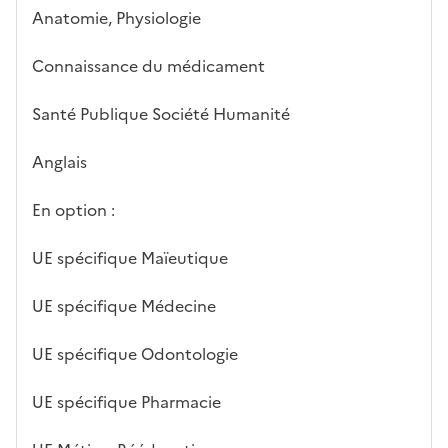
a
Anatomie, Physiologie
z
o
Connaissance du médicament
n
e
Santé Publique Société Humanité
d
é
Anglais
r
o
En option :
u
l
UE spécifique Maïeutique
a
n
UE spécifique Médecine
t
e
UE spécifique Odontologie
c
i
UE spécifique Pharmacie
-
a