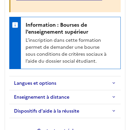
a
f
i
c
Information : Bourses de
h
l'enseignement supérieur
e
L’inscription dans cette formation
d
permet de demander une bourse
e
sous conditions de critères sociaux à
l
l’aide du dossier social étudiant.
a
f
o
Langues et options
r
m
Enseignement à distance
a
t
Dispositifs d'aide à la réussite
i
o
n