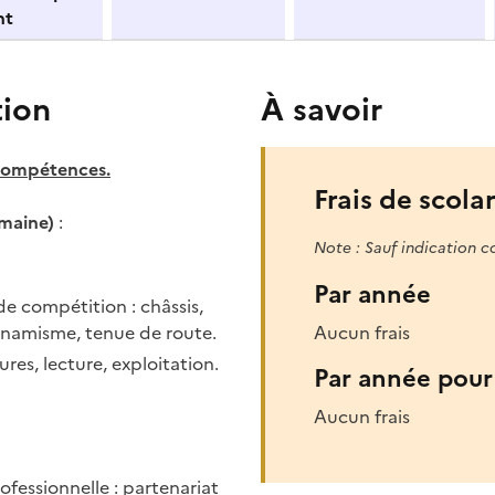
nt
tion
À savoir
 compétences.
Frais de scolar
maine)
:
Note : Sauf indication c
Par année
e compétition : châssis,
dynamisme, tenue de route.
Aucun frais
res, lecture, exploitation.
Par année pour 
Aucun frais
rofessionnelle : partenariat