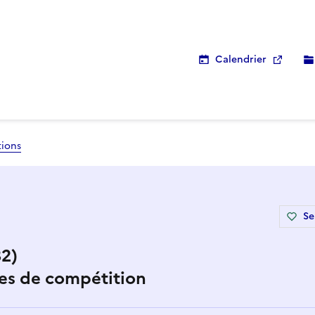
Calendrier
tions
Se
32)
les de compétition