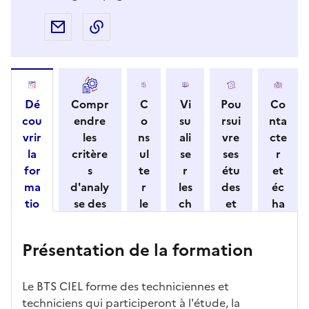
Partager par e-mail
Copier l'adresse URL de la page dans 
Dé
Compr
C
Vi
Pou
Co
cou
endre
o
su
rsui
nta
vrir
les
ns
ali
vre
cte
la
critère
ul
se
ses
r
for
s
te
r
étu
et
ma
d'analy
r
les
des
éc
tio
se des
le
ch
et
ha
n
candid
s
iff
con
ng
et
atures
m
re
nait
er
Présentation de la formation
ses
par
o
s
re
av
car
l'établi
d
d'
les
ec
act
ssemen
ali
ac
dé
l'ét
Le BTS CIEL forme des techniciennes et
éris
t
té
cè
bo
abl
techniciens qui participeront à l'étude, la