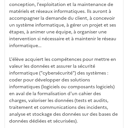
tiq
s
s à
uch
iss
conception, l'exploitation et la maintenance de
ues
d
la
és
em
matériels et réseaux informatiques. Ils auront à
e
fo
ent
accompagner la demande du client, à concevoir
c
rm
un système informatique, à gérer un projet et ses
a
ati
étapes, à animer une équipe, à organiser une
n
on
intervention si nécessaire et à maintenir le réseau
di
informatique...
d
at
L'élève acquiert les compétences pour mettre en
ur
valeur les données et assurer la sécurité
e
informatique ("cybersécurité") des systèmes :
coder pour développer des solutions
informatiques (logiciels ou composants logiciels)
en aval de la formalisation d'un cahier des
charges, valoriser les données (tests et audits,
traitement et communications des incidents,
analyse et stockage des données sur des bases de
données dédiées et sécurisées).