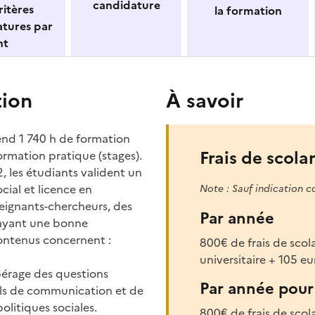
candidature
itères
la formation
atures par
nt
tion
À savoir
end 1 740 h de formation
Frais de scolar
ormation pratique (stages).
2, les étudiants valident un
cial et licence en
Note : Sauf indication c
seignants-chercheurs, des
Par année
 ayant une bonne
ontenus concernent :
800€ de frais de scola
universitaire + 105 
epérage des questions
Par année pour 
tils de communication et de
olitiques sociales.
800€ de frais de scola