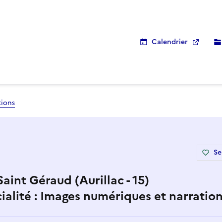
Calendrier
tions
Se
int Géraud (Aurillac - 15)
alité : Images numériques et narratio