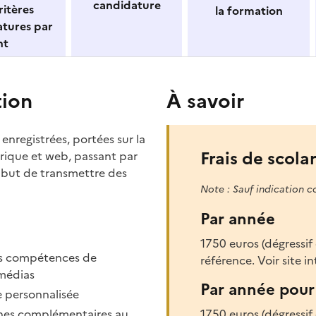
candidature
itères
la formation
atures par
nt
tion
À savoir
nregistrées, portées sur la
Frais de scolar
rique et web, passant par
e but de transmettre des
Note : Sauf indication c
Par année
1750 euros (dégressif
es compétences de
référence. Voir site i
médias
Par année pour 
e personnalisée
lines complémentaires au
1750 euros (dégressif