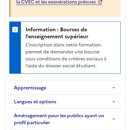
la CVEC et les exonérations prévues
c
h
e
d
Information : Bourses de
e
l'enseignement supérieur
l
L’inscription dans cette formation
a
permet de demander une bourse
f
sous conditions de critères sociaux à
o
l’aide du dossier social étudiant.
r
m
a
Apprentissage
t
i
Langues et options
o
n
Aménagement pour les publics ayant un
s
profil particulier
é
l