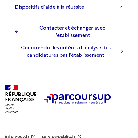
Dispositifs d'aide à la réussite
e
c
t
Contacter et échanger avec
i
l'établissement
o
n
Comprendre les critères d'analyse des
n
candidatures par l'établissement
é
e
.
RÉPUBLIQUE
FRANÇAISE
info.gouv.fr
service-public.fr