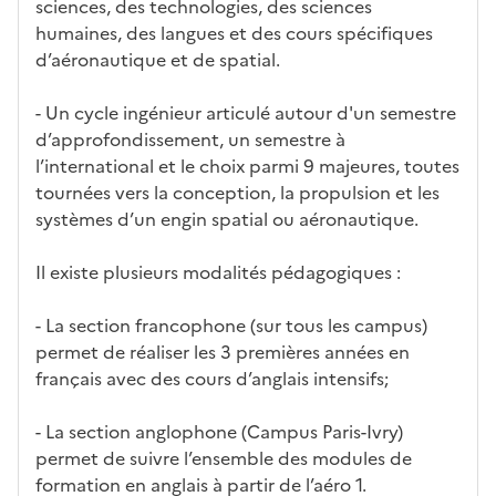
sciences, des technologies, des sciences
n
humaines, des langues et des cours spécifiques
e
d’aéronautique et de spatial.
d
é
- Un cycle ingénieur articulé autour d'un semestre
r
d’approfondissement, un semestre à
o
l’international et le choix parmi 9 majeures, toutes
u
tournées vers la conception, la propulsion et les
l
systèmes d’un engin spatial ou aéronautique.
a
n
Il existe plusieurs modalités pédagogiques :
t
e
- La section francophone (sur tous les campus)
c
permet de réaliser les 3 premières années en
i
français avec des cours d’anglais intensifs;
-
a
- La section anglophone (Campus Paris-Ivry)
p
permet de suivre l’ensemble des modules de
r
formation en anglais à partir de l’aéro 1.
è