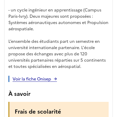
s
- un cycle ingénieur en apprentissage (Campus
,
Paris-Ivry). Deux majeures sont proposées :
l
Systèmes aéronautiques autonomes et Propulsion
a
aérospatiale.
p
a
L’ensemble des étudiants part un semestre en
g
université internationale partenaire. L'école
e
propose des échanges avec plus de 120
s
universités partenaires réparties sur 5 continents
e
et toutes spécialisées en aérospatial.
r
a
Voir la fiche Onisep
r
e
À savoir
c
h
a
Frais de scolarité
r