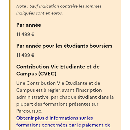
g
Note : Sauf indication contraire les sommes
é
indiquées sont en euros.
e
p
Par année
o
11 499 €
u
r
Par année pour les étudiants boursiers
a
11 499 €
f
f
Contribution Vie Etudiante et de
i
Campus (CVEC)
c
Une Contribution Vie Etudiante et de
h
Campus est à régler, avant l’inscription
e
administrative, par chaque étudiant dans la
r
plupart des formations présentes sur
l
Parcoursup.
a
Obtenir plus d’informations sur les
f
formations concernées par le paiement de
i