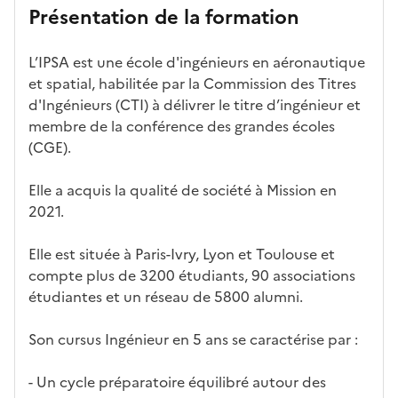
et
atures
m
re
nait
er
n
Présentation de la formation
ses
par
o
s
re
av
e
car
l'établi
d
d'
les
ec
f
L’IPSA est une école d'ingénieurs en aéronautique
act
ssemen
ali
ac
dé
l'ét
o
et spatial, habilitée par la Commission des Titres
éris
t
té
cè
bo
abl
r
d'Ingénieurs (CTI) à délivrer le titre d’ingénieur et
tiq
s
s à
uch
iss
m
membre de la conférence des grandes écoles
ues
d
la
és
em
a
(CGE).
e
fo
ent
t
c
rm
i
Elle a acquis la qualité de société à Mission en
a
ati
o
2021.
n
on
n
di
d
Elle est située à Paris-Ivry, Lyon et Toulouse et
d
a
compte plus de 3200 étudiants, 90 associations
at
n
étudiantes et un réseau de 5800 alumni.
ur
s
e
l
Son cursus Ingénieur en 5 ans se caractérise par :
a
z
- Un cycle préparatoire équilibré autour des
o