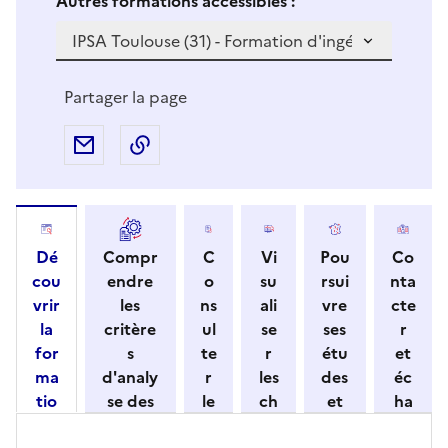
Autres formations accessibles :
i
v
o
u
Partager la page
s
s
Partager par e-mail
Copier l'adresse URL de la page dans 
é
l
e
c
Dé
Compr
C
Vi
Pou
Co
t
cou
endre
o
su
rsui
nta
i
vrir
les
ns
ali
vre
cte
o
la
critère
ul
se
ses
r
n
for
s
te
r
étu
et
n
ma
d'analy
r
les
des
éc
e
tio
se des
le
ch
et
ha
z
n
candid
s
iff
con
ng
u