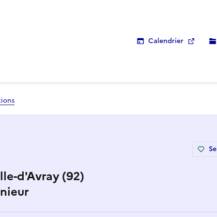
Calendrier
tions
Se
lle-d'Avray (92)
énieur