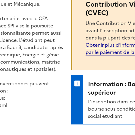
Contribution V
ique et Mécanique.
(CVEC)
rtenariat avec le CFA
Une Contribution Vie
nce SPI vise la poursuite
avant l’inscription a
ssionnalisante permet aussi
dans la plupart des f
 Licence. L'étudiant peut
Obtenir plus d’inform
e à Bac+3, candidater après
par le paiement de l
Mécanique, Energie et génie
ocommunications, maîtrise
onautiques et spatiales).
Information : B
onventionnés peuvent
on :
supérieur
us:
L’inscription dans 
html
bourse sous conditio
social étudiant.