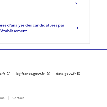
res d'analyse des candidatures par
l'établissement
c.fr
legifrance.gouv.fr
data.gouv.fr
orme
Contact