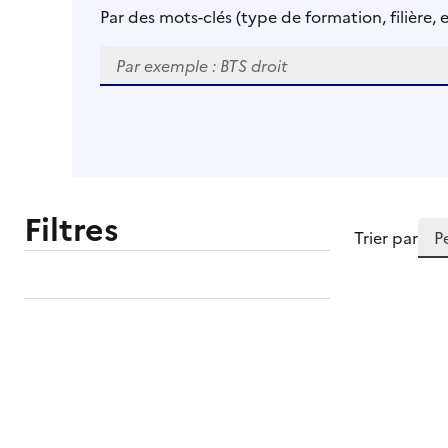
Bandeau recherche
Par des mots-clés (type de formation, filière, e
Astuce : Séparer les mots-clés par la touche 
Forma
Filtres
Trier par