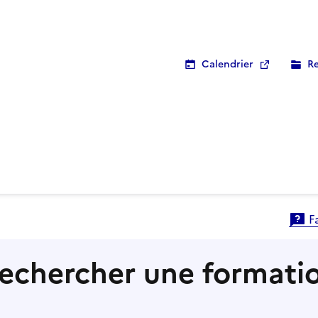
Calendrier
Re
mations qui ont encore des places disponibles
F
Accéder au quiz
echercher une formati