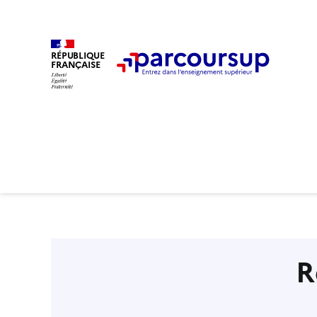
RÉPUBLIQUE
FRANÇAISE
Samedi 11 juillet 2026
Fin de la phase d'admission principale
Étape en cours du 11 juin au 10 septembre 2026
Je peux formuler des vœux pour des for
R