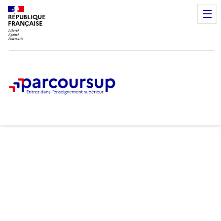
RÉPUBLIQUE
FRANÇAISE
Samedi 11 juillet 2026
Fin de la phase d'admission
principale
Étape en cours du 11 juin au 10
septembre 2026
Je peux formuler des vœux
pour des formations qui
ont encore des places
disponibles