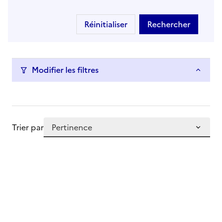
Réinitialiser
Rechercher
les formations corr
Modifier les filtres
Formations trouvées
Trier par