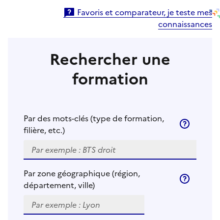
Favoris et comparateur, je teste mes
Accéder au quiz
connaissances
Rechercher une
formation
Bandeau recherche
Par des mots-clés (type de formation,
Quels sont l
filière, etc.)
Astuce : Séparer les mots-clés par la touche espace
Par zone géographique (région,
Quels sont l
département, ville)