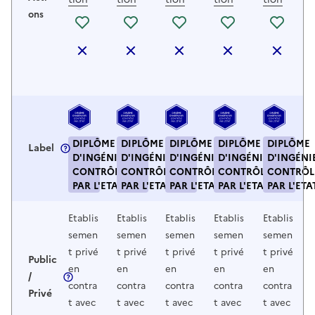
ons
Se connecter pour ajouter la formation a
Se connecter pour ajouter la fo
Se connecter pour ajou
Se connecter 
Se c
Retirer la formation du comparateur
Retirer la formation du compar
Retirer la formation 
Retirer la fo
Reti
DIPLÔME
DIPLÔME
DIPLÔME
DIPLÔME
DIPLÔME
Label
D'INGÉNIEUR
D'INGÉNIEUR
D'INGÉNIEUR
D'INGÉNIEUR
D'INGÉNI
CONTRÔLÉ
CONTRÔLÉ
CONTRÔLÉ
CONTRÔLÉ
CONTRÔL
PAR L'ETAT
PAR L'ETAT
PAR L'ETAT
PAR L'ETAT
PAR L'ETA
Etablis
Etablis
Etablis
Etablis
Etablis
semen
semen
semen
semen
semen
t privé
t privé
t privé
t privé
t privé
Public
en
en
en
en
en
/
contra
contra
contra
contra
contra
Privé
t avec
t avec
t avec
t avec
t avec