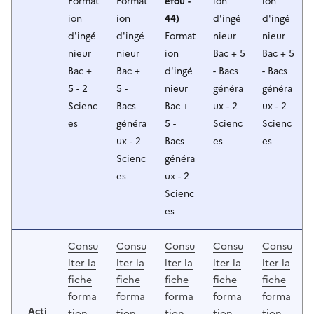
Format
Format
efou -
ion
ion
ion
ion
44)
d'ingé
d'ingé
d'ingé
d'ingé
Format
nieur
nieur
nieur
nieur
ion
Bac + 5
Bac + 5
Bac +
Bac +
d'ingé
- Bacs
- Bacs
5 - 2
5 -
nieur
généra
généra
Scienc
Bacs
Bac +
ux - 2
ux - 2
es
généra
5 -
Scienc
Scienc
ux - 2
Bacs
es
es
Scienc
généra
es
ux - 2
Scienc
es
Consu
Consu
Consu
Consu
Consu
lter la
lter la
lter la
lter la
lter la
fiche
fiche
fiche
fiche
fiche
forma
forma
forma
forma
forma
Acti
tion
tion
tion
tion
tion