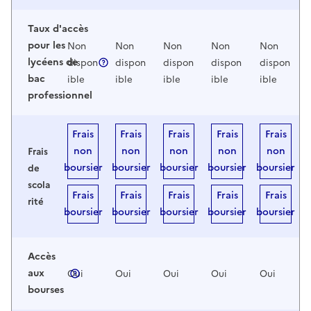
Taux d'accès
pour les
Non
Non
Non
Non
Non
lycéens de
dispon
dispon
dispon
dispon
dispon
bac
ible
ible
ible
ible
ible
professionnel
Frais
Frais
Frais
Frais
Frais
non
non
non
non
non
Frais
boursier
boursier
boursier
boursier
boursier
de
scola
Frais
Frais
Frais
Frais
Frais
rité
boursier
boursier
boursier
boursier
boursier
Accès
aux
Oui
Oui
Oui
Oui
Oui
bourses