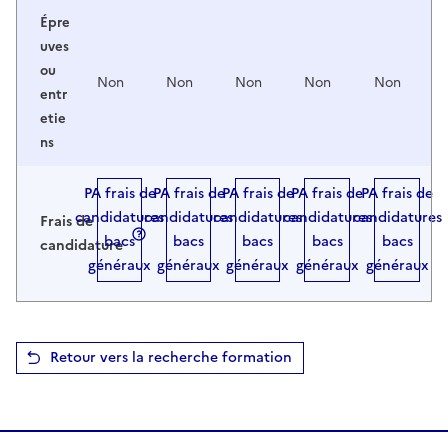
Épre
uves
ou
Non
Non
Non
Non
Non
entr
etie
ns
PA frais de
PA frais de
PA frais de
PA frais de
PA frais de
candidatures
candidatures
candidatures
candidatures
candidatures
Frais de
bacs
bacs
bacs
bacs
bacs
candidature
généraux
généraux
généraux
généraux
généraux
Retour vers la recherche formation