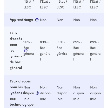
l’Etat /
l’Etat /
l’Etat /
l’Etat /
l’Etat /
EESC
EESC
EESC
EESC
EESC
Apprentissage
Non
Non
Non
Non
Non
Taux
d'accès
90% -
89% -
90% -
89% -
89% -
pour
Bac
Bac
Bac
Bac
Bac
les
généra
généra
généra
généra
généra
lycéens
l
l
l
l
l
de bac
général
Taux d'accès
pour les
Non
Non
Non
Non
Non
lycéens de
dispon
dispon
dispon
dispon
dispon
bac
ible
ible
ible
ible
ible
technologique