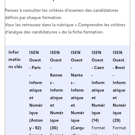
Pensez à consulter les critères d'examen des candidatures
définis par chaque formation.
Vous les retrouvez dans la rubrique « Comprendre les critères
d’analyse des candidatures » de la fiche formation.
Infor
ISEN
ISEN
ISEN
ISEN
ISEN
matio
Ouest
Ouest
Ouest
Ouest
Ouest
ns clés
- Paris
-
-
- Caen
- Brest
-
Renne
Nante
-
-
Inform
s -
s -
Inform
Inform
atique
Inform
Inform
atique
atique
et
atique
atique
et
et
Numér
et
et
Numér
Numér
ique
Numér
Numér
ique
ique
(Anton
ique
ique
(14)
(29)
y - 92)
(35)
(Carqu
Format
Format