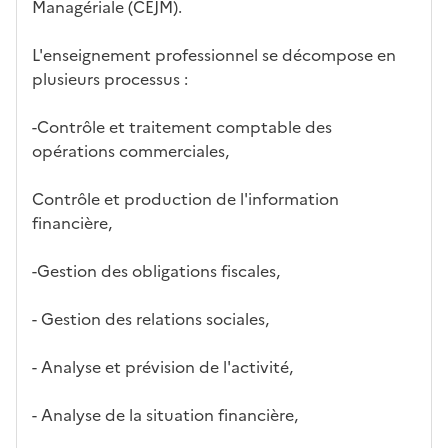
ues
d
la
és
em
Managériale (CEJM).
e
fo
ent
c
rm
L'enseignement professionnel se décompose en
a
ati
plusieurs processus :
n
on
di
-Contrôle et traitement comptable des
d
opérations commerciales,
at
ur
Contrôle et production de l'information
e
financière,
-Gestion des obligations fiscales,
- Gestion des relations sociales,
- Analyse et prévision de l'activité,
- Analyse de la situation financière,