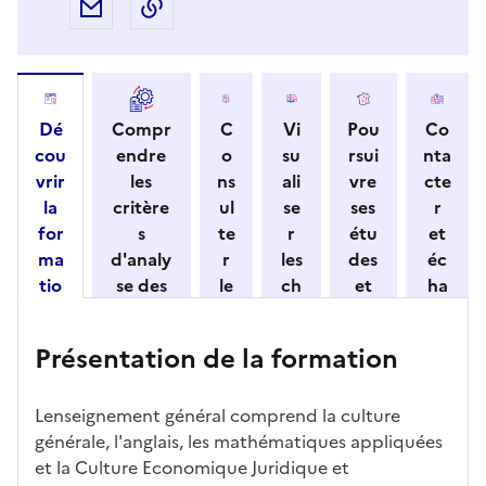
Partager par e-mail
Copier l'adresse URL de la page dans 
Dé
Compr
C
Vi
Pou
Co
cou
endre
o
su
rsui
nta
vrir
les
ns
ali
vre
cte
la
critère
ul
se
ses
r
for
s
te
r
étu
et
ma
d'analy
r
les
des
éc
tio
se des
le
ch
et
ha
n
candid
s
iff
con
ng
et
atures
m
re
nait
er
Présentation de la formation
ses
par
o
s
re
av
car
l'établi
d
d'
les
ec
act
ssemen
ali
ac
dé
l'ét
Lenseignement général comprend la culture
éris
t
té
cè
bo
abl
générale, l'anglais, les mathématiques appliquées
tiq
s
s à
uch
iss
et la Culture Economique Juridique et