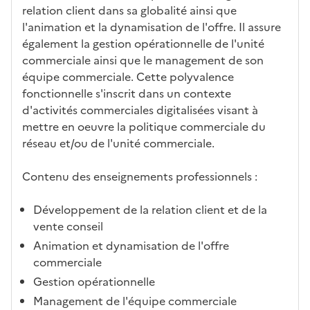
éris
t
té
cè
bo
abl
relation client dans sa globalité ainsi que
tiq
s
s à
uch
iss
l'animation et la dynamisation de l'offre. Il assure
ues
d
la
és
em
également la gestion opérationnelle de l'unité
e
fo
ent
commerciale ainsi que le management de son
c
rm
équipe commerciale. Cette polyvalence
a
ati
fonctionnelle s'inscrit dans un contexte
n
on
d'activités commerciales digitalisées visant à
di
mettre en oeuvre la politique commerciale du
d
réseau et/ou de l'unité commerciale.
at
ur
Contenu des enseignements professionnels :
e
Développement de la relation client et de la
vente conseil
Animation et dynamisation de l'offre
commerciale
Gestion opérationnelle
Management de l'équipe commerciale