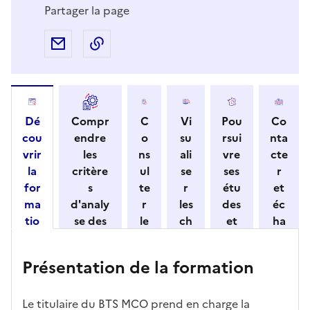
Partager la page
Partager par e-mail
Copier l'adresse URL de la page dans 
Dé
Compr
C
Vi
Pou
Co
cou
endre
o
su
rsui
nta
vrir
les
ns
ali
vre
cte
la
critère
ul
se
ses
r
for
s
te
r
étu
et
ma
d'analy
r
les
des
éc
tio
se des
le
ch
et
ha
n
candid
s
iff
con
ng
et
atures
m
re
nait
er
Présentation de la formation
ses
par
o
s
re
av
car
l'établi
d
d'
les
ec
act
ssemen
ali
ac
dé
l'ét
Le titulaire du BTS MCO prend en charge la