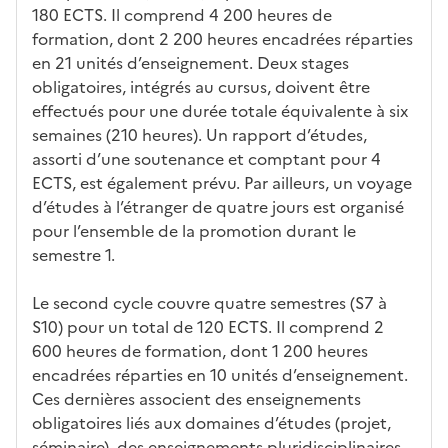
tiq
s
s à
uch
iss
180 ECTS. Il comprend 4 200 heures de
ues
d
la
és
em
formation, dont 2 200 heures encadrées réparties
e
fo
ent
en 21 unités d’enseignement. Deux stages
c
rm
obligatoires, intégrés au cursus, doivent être
a
ati
effectués pour une durée totale équivalente à six
n
on
semaines (210 heures). Un rapport d’études,
di
assorti d’une soutenance et comptant pour 4
d
ECTS, est également prévu. Par ailleurs, un voyage
at
d’études à l’étranger de quatre jours est organisé
ur
pour l’ensemble de la promotion durant le
e
semestre 1.
Le second cycle couvre quatre semestres (S7 à
S10) pour un total de 120 ECTS. Il comprend 2
600 heures de formation, dont 1 200 heures
encadrées réparties en 10 unités d’enseignement.
Ces dernières associent des enseignements
obligatoires liés aux domaines d’études (projet,
séminaire), des enseignements pluridisciplinaires