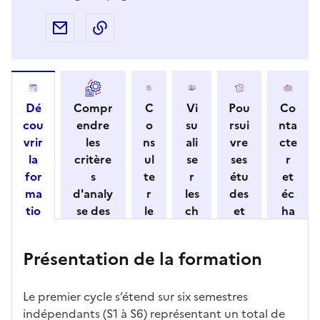
Partager par e-mail
Copier l'adresse URL de la page dans 
Dé
Compr
C
Vi
Pou
Co
cou
endre
o
su
rsui
nta
vrir
les
ns
ali
vre
cte
la
critère
ul
se
ses
r
for
s
te
r
étu
et
ma
d'analy
r
les
des
éc
tio
se des
le
ch
et
ha
n
candid
s
iff
con
ng
et
atures
m
re
nait
er
Présentation de la formation
ses
par
o
s
re
av
car
l'établi
d
d'
les
ec
act
ssemen
ali
ac
dé
l'ét
Le premier cycle s’étend sur six semestres
éris
t
té
cè
bo
abl
indépendants (S1 à S6) représentant un total de