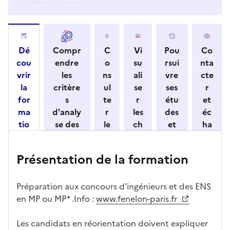
Dé
Compr
C
Vi
Pou
Co
cou
endre
o
su
rsui
nta
vrir
les
ns
ali
vre
cte
la
critère
ul
se
ses
r
for
s
te
r
étu
et
ma
d'analy
r
les
des
éc
tio
se des
le
ch
et
ha
n
candid
s
iff
con
ng
et
atures
m
re
nait
er
Présentation de la formation
ses
par
o
s
re
av
car
l'établi
d
d'
les
ec
act
ssemen
ali
ac
dé
l'ét
Préparation aux concours d'ingénieurs et des ENS
éris
t
té
cè
bo
abl
en MP ou MP* .Info :
www.fenelon-paris.fr
tiq
s
s à
uch
iss
ues
d
la
és
em
Les candidats en réorientation doivent expliquer