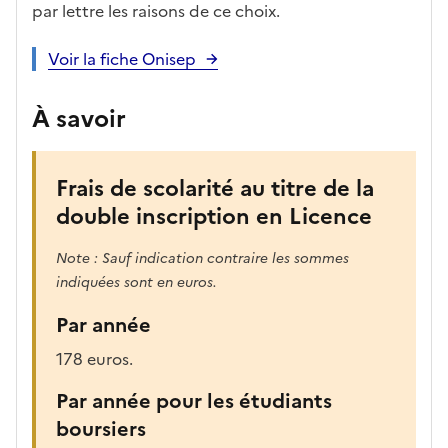
e
fo
ent
par lettre les raisons de ce choix.
c
rm
a
ati
Voir la fiche Onisep
n
on
di
À savoir
d
at
ur
Frais de scolarité au titre de la
e
double inscription en Licence
Note : Sauf indication contraire les sommes
indiquées sont en euros.
Par année
178 euros.
Par année pour les étudiants
boursiers