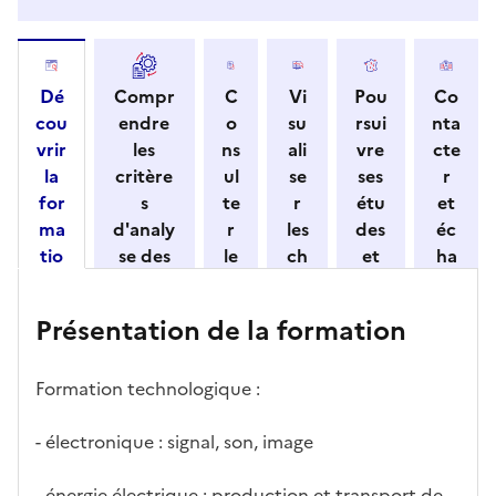
Dé
Compr
C
Vi
Pou
Co
cou
endre
o
su
rsui
nta
vrir
les
ns
ali
vre
cte
la
critère
ul
se
ses
r
for
s
te
r
étu
et
ma
d'analy
r
les
des
éc
tio
se des
le
ch
et
ha
n
candid
s
iff
con
ng
et
atures
m
re
nait
er
Présentation de la formation
ses
par
o
s
re
av
car
l'établi
d
d'
les
ec
act
ssemen
ali
ac
dé
l'ét
Formation technologique :
éris
t
té
cè
bo
abl
tiq
s
s à
uch
iss
- électronique : signal, son, image
ues
d
la
és
em
e
fo
ent
- énergie électrique : production et transport de