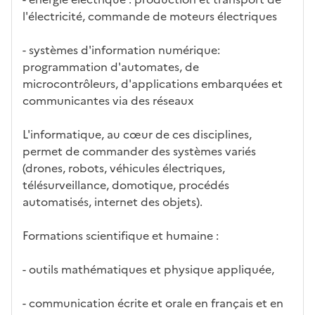
c
rm
l'électricité, commande de moteurs électriques
a
ati
n
on
- systèmes d'information numérique:
di
programmation d'automates, de
d
microcontrôleurs, d'applications embarquées et
at
communicantes via des réseaux
ur
e
L'informatique, au cœur de ces disciplines,
permet de commander des systèmes variés
(drones, robots, véhicules électriques,
télésurveillance, domotique, procédés
automatisés, internet des objets).
Formations scientifique et humaine :
- outils mathématiques et physique appliquée,
- communication écrite et orale en français et en