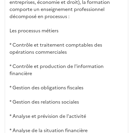
ues
d
la
és
em
entreprises, économie et droit), la formation
e
fo
ent
comporte un enseignement professionnel
c
rm
décomposé en processus :
a
ati
n
on
Les processus métiers
di
d
* Contrôle et traitement comptables des
at
opérations commerciales
ur
e
* Contrôle et production de l'information
financière
* Gestion des obligations fiscales
* Gestion des relations sociales
* Analyse et prévision de l'activité
* Analyse de la situation financière