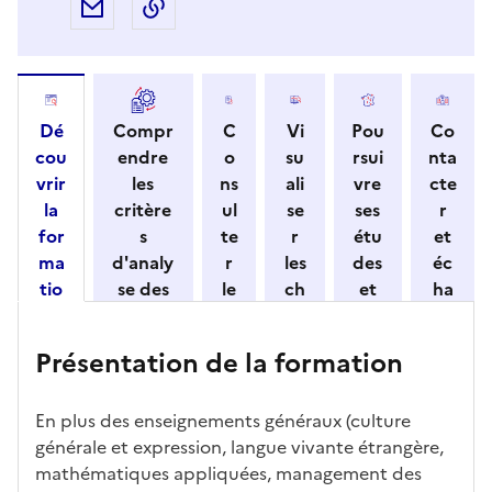
Partager par e-mail
Copier l'adresse URL de la page dans 
Dé
Compr
C
Vi
Pou
Co
cou
endre
o
su
rsui
nta
vrir
les
ns
ali
vre
cte
la
critère
ul
se
ses
r
for
s
te
r
étu
et
ma
d'analy
r
les
des
éc
tio
se des
le
ch
et
ha
n
candid
s
iff
con
ng
et
atures
m
re
nait
er
Présentation de la formation
ses
par
o
s
re
av
car
l'établi
d
d'
les
ec
act
ssemen
ali
ac
dé
l'ét
En plus des enseignements généraux (culture
éris
t
té
cè
bo
abl
générale et expression, langue vivante étrangère,
tiq
s
s à
uch
iss
mathématiques appliquées, management des