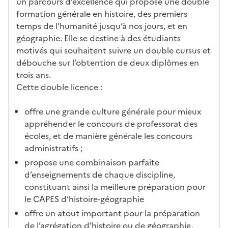
éris
t
té
cè
bo
abl
un parcours d’excellence qui propose une double
tiq
s
s à
uch
iss
formation générale en histoire, des premiers
ues
d
la
és
em
temps de l’humanité jusqu’à nos jours, et en
e
fo
ent
géographie. Elle se destine à des étudiants
c
rm
motivés qui souhaitent suivre un double cursus et
a
ati
débouche sur l’obtention de deux diplômes en
n
on
trois ans.
di
Cette double licence :
d
at
offre une grande culture générale pour mieux
ur
appréhender le concours de professorat des
e
écoles, et de manière générale les concours
administratifs ;
propose une combinaison parfaite
d’enseignements de chaque discipline,
constituant ainsi la meilleure préparation pour
le CAPES d’histoire-géographie
offre un atout important pour la préparation
de l’agrégation d’histoire ou de géographie,