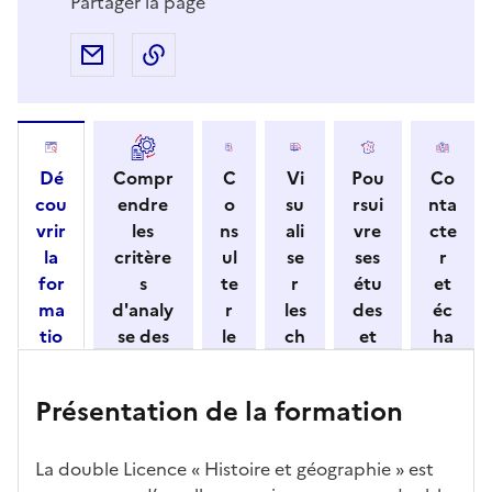
Partager la page
Partager par e-mail
Copier l'adresse URL de la page dans 
Dé
Compr
C
Vi
Pou
Co
cou
endre
o
su
rsui
nta
vrir
les
ns
ali
vre
cte
la
critère
ul
se
ses
r
for
s
te
r
étu
et
ma
d'analy
r
les
des
éc
tio
se des
le
ch
et
ha
n
candid
s
iff
con
ng
et
atures
m
re
nait
er
Présentation de la formation
ses
par
o
s
re
av
car
l'établi
d
d'
les
ec
act
ssemen
ali
ac
dé
l'ét
La double Licence « Histoire et géographie » est