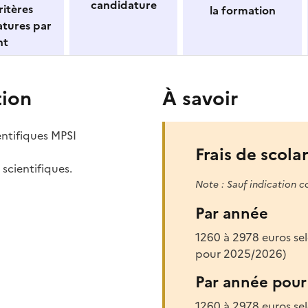
candidature
itères
la formation
atures par
nt
tion
À savoir
entifiques MPSI
Frais de scolar
scientifiques.
Note : Sauf indication c
Par année
1260 à 2978 euros sel
pour 2025/2026)
Par année pour 
1260 à 2978 euros sel