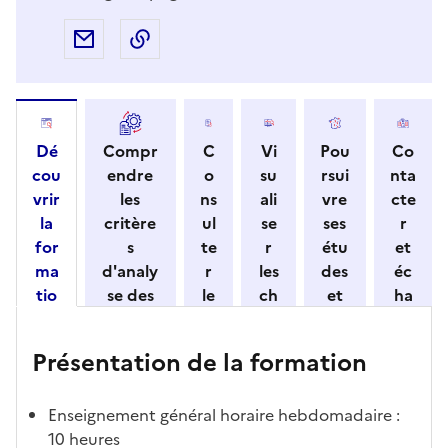
Partager par e-mail
Copier l'adresse URL de la page dans 
Dé
Compr
C
Vi
Pou
Co
cou
endre
o
su
rsui
nta
vrir
les
ns
ali
vre
cte
la
critère
ul
se
ses
r
for
s
te
r
étu
et
ma
d'analy
r
les
des
éc
tio
se des
le
ch
et
ha
n
candid
s
iff
con
ng
et
atures
m
re
nait
er
Présentation de la formation
ses
par
o
s
re
av
car
l'établi
d
d'
les
ec
act
ssemen
ali
ac
dé
l'ét
Enseignement général horaire hebdomadaire :
éris
t
té
cè
bo
abl
10 heures