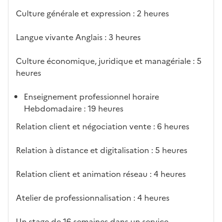
tiq
s
s à
uch
iss
Culture générale et expression : 2 heures
ues
d
la
és
em
e
fo
ent
Langue vivante Anglais : 3 heures
c
rm
a
ati
Culture économique, juridique et managériale : 5
n
on
heures
di
d
Enseignement professionnel horaire
at
Hebdomadaire : 19 heures
ur
e
Relation client et négociation vente : 6 heures
Relation à distance et digitalisation : 5 heures
Relation client et animation réseau : 4 heures
Atelier de professionnalisation : 4 heures
Un stage de 16 semaines dans un service