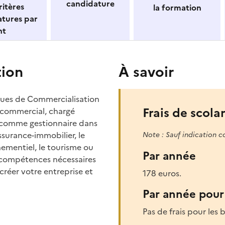
candidature
itères
la formation
atures par
nt
tion
À savoir
iques de Commercialisation
Frais de scolar
 commercial, chargé
e comme gestionnaire dans
assurance-immobilier, le
Note : Sauf indication c
nementiel, le tourisme ou
Par année
s compétences nécessaires
réer votre entreprise et
178 euros.
Par année pour 
Pas de frais pour les b