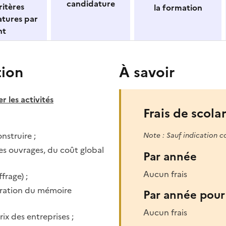
candidature
itères
la formation
atures par
nt
tion
À savoir
 les activités
Frais de scolar
nstruire ;
Note : Sauf indication c
des ouvrages, du coût global
Par année
Aucun frais
frage) ;
boration du mémoire
Par année pour 
Aucun frais
ix des entreprises ;