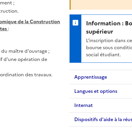
iment ;
truction.
omique de la Construction
Information : B
ntes
:
supérieur
L’inscription dans 
bourse sous conditio
s du maître d'ouvrage ;
social étudiant.
tif d'une opération de
oordination des travaux.
Apprentissage
Langues et options
Internat
Dispositifs d'aide à la réu