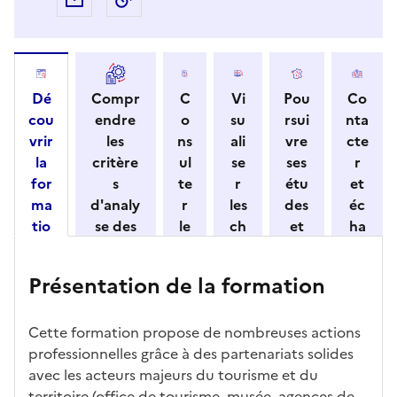
Dé
Compr
C
Vi
Pou
Co
cou
endre
o
su
rsui
nta
vrir
les
ns
ali
vre
cte
la
critère
ul
se
ses
r
for
s
te
r
étu
et
ma
d'analy
r
les
des
éc
tio
se des
le
ch
et
ha
n
candid
s
iff
con
ng
et
atures
m
re
nait
er
Présentation de la formation
ses
par
o
s
re
av
car
l'établi
d
d'
les
ec
act
ssemen
ali
ac
dé
l'ét
Cette formation propose de nombreuses actions
éris
t
té
cè
bo
abl
professionnelles grâce à des partenariats solides
tiq
s
s à
uch
iss
avec les acteurs majeurs du tourisme et du
ues
d
la
és
em
territoire (office de tourisme, musée, agences de