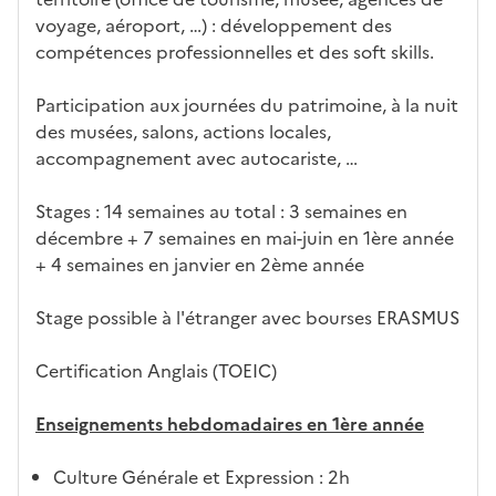
e
fo
ent
voyage, aéroport, …) : développement des
c
rm
compétences professionnelles et des soft skills.
a
ati
n
on
Participation aux journées du patrimoine, à la nuit
di
des musées, salons, actions locales,
d
accompagnement avec autocariste, …
at
ur
Stages : 14 semaines au total : 3 semaines en
e
décembre + 7 semaines en mai-juin en 1ère année
+ 4 semaines en janvier en 2ème année
Stage possible à l'étranger avec bourses ERASMUS
Certification Anglais (TOEIC)
Enseignements hebdomadaires en 1ère année
Culture Générale et Expression : 2h