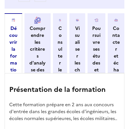
Dé
Compr
C
Vi
Pou
Co
cou
endre
o
su
rsui
nta
vrir
les
ns
ali
vre
cte
la
critère
ul
se
ses
r
for
s
te
r
étu
et
ma
d'analy
r
les
des
éc
tio
se des
le
ch
et
ha
n
candid
s
iff
con
ng
et
atures
m
re
nait
er
Présentation de la formation
ses
par
o
s
re
av
car
l'établi
d
d'
les
ec
act
ssemen
ali
ac
dé
l'ét
Cette formation prépare en 2 ans aux concours
éris
t
té
cè
bo
abl
d'entrée dans les grandes écoles d'ingénieurs, les
tiq
s
s à
uch
iss
écoles normales supérieures, les écoles militaires..
ues
d
la
és
em