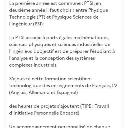
e
fo
ent
La première année est commune : PTSI, en
c
rm
deuxième année il faut choisir entre Physique
a
ati
Technologie (PT) et Physique Sciences de
n
on
l'Ingénieur (PSI);
di
d
La PTSI associe à parts égales mathématiques,
at
sciences physiques et sciences industrielles de
ur
l'ingénieur. L'objectif est de préparer l'étudiant à
e
l'analyse et la conception des systèmes
complexes industriels.
S'ajoute à cette formation scientifico-
technologique des enseignements de Français, LV
(Anglais, Allemand et Espagnol)
des heures de projets s'ajoutent (TIPE : Travail
d'Initiative Personnelle Encadré)
Un accompagnement personnalisé de chaque