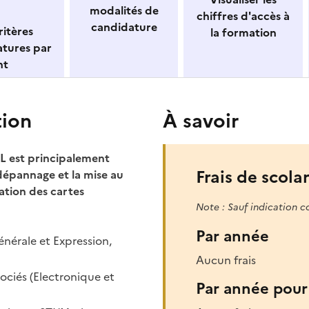
modalités de
chiffres d'accès à
candidature
itères
la formation
atures par
nt
tion
À savoir
L est principalement
Frais de scolar
 dépannage et la mise au
ation des cartes
Note : Sauf indication c
Par année
nérale et Expression,
Aucun frais
ociés (Electronique et
Par année pour 