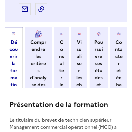
Partager par e-mail
Copier l'adresse URL de la page dans 
Dé
Compr
C
Vi
Pou
Co
cou
endre
o
su
rsui
nta
vrir
les
ns
ali
vre
cte
la
critère
ul
se
ses
r
for
s
te
r
étu
et
ma
d'analy
r
les
des
éc
tio
se des
le
ch
et
ha
n
candid
s
iff
con
ng
et
atures
m
re
nait
er
Présentation de la formation
ses
par
o
s
re
av
car
l'établi
d
d'
les
ec
act
ssemen
ali
ac
dé
l'ét
Le titulaire du brevet de technicien supérieur
éris
t
té
cè
bo
abl
Management commercial opérationnel (MCO) a