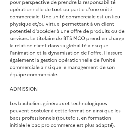
tiq
s
s à
uch
iss
pour perspective de prendre la responsabilité
ues
d
la
és
em
opérationnelle de tout ou partie d'une unité
e
fo
ent
commerciale. Une unité commerciale est un lieu
c
rm
physique et/ou virtuel permettant à un client
a
ati
potentiel d'accéder à une offre de produits ou de
n
on
services. Le titulaire du BTS MCO prend en charge
di
la relation client dans sa globalité ainsi que
d
l'animation et la dynamisation de l'offre. Il assure
at
également la gestion opérationnelle de l'unité
ur
commerciale ainsi que le management de son
e
équipe commerciale.
ADMISSION
Les bacheliers généraux et technologiques
peuvent postuler à cette formation ainsi que les
bacs professionnels (toutefois, en formation
initiale le bac pro commerce est plus adapté).