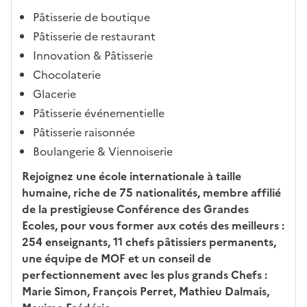
i
Pâtisserie de boutique
-
Pâtisserie de restaurant
a
Innovation & Pâtisserie
p
Chocolaterie
r
Glacerie
è
s
Pâtisserie événementielle
,
Pâtisserie raisonnée
l
Boulangerie & Viennoiserie
a
Rejoignez une école internationale à taille
p
humaine, riche de 75 nationalités, membre affilié
a
de la prestigieuse Conférence des Grandes
g
Ecoles, pour vous former aux cotés des meilleurs :
e
254 enseignants, 11 chefs pâtissiers permanents,
s
une équipe de MOF et un conseil de
e
perfectionnement avec les plus grands Chefs :
r
Marie Simon, François Perret, Mathieu Dalmais,
a