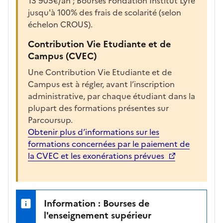
13 905€/an ; Bourses Fondation Institut Lyfe
e
jusqu'à 100% des frais de scolarité (selon
r
échelon CROUS).
l
a
Contribution Vie Etudiante et de
f
Campus (CVEC)
i
Une Contribution Vie Etudiante et de
c
Campus est à régler, avant l’inscription
h
administrative, par chaque étudiant dans la
e
plupart des formations présentes sur
d
Parcoursup.
e
Obtenir plus d’informations sur les
l
formations concernées par le paiement de
a
la CVEC et les exonérations prévues
f
o
r
m
Information : Bourses de
a
l'enseignement supérieur
t