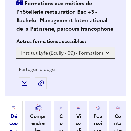
Formations aux métiers de
l'hôtellerie restauration Bac +3 -
Bachelor Management International
de la Pâtisserie, parcours francophone
Si vous sélectionnez une formation dans la zone déro
S
Autres formations accessibles :
i
v
o
u
Partager la page
s
s
Partager par e-mail
Copier l'adresse URL de la page dans 
é
l
e
c
Dé
Compr
C
Vi
Pou
Co
t
cou
endre
o
su
rsui
nta
i
vrir
les
ns
ali
vre
cte