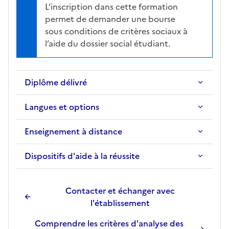
L’inscription dans cette formation
i
permet de demander une bourse
o
sous conditions de critères sociaux à
n
l’aide du dossier social étudiant.
s
é
l
Diplôme délivré
e
c
Langues et options
t
i
Enseignement à distance
o
n
Dispositifs d'aide à la réussite
n
é
e
Contacter et échanger avec
.
l'établissement
Comprendre les critères d'analyse des