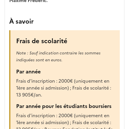
Maxime Frédéric.
r
e
c
À savoir
h
a
r
Frais de scolarité
g
é
Note : Sauf indication contraire les sommes
e
indiquées sont en euros.
p
o
Par année
u
Frais d'inscription : 2000€ (uniquement en
r
1ère année si admission) ; Frais de scolarité :
a
13 905€/an.
f
f
Par année pour les étudiants boursiers
i
Frais d'inscription : 2000€ (uniquement en
c
1ère année si admission) ; Frais de scolarité :
h