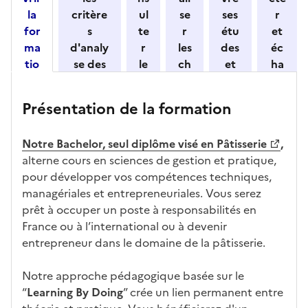
o
la
critère
ul
se
ses
r
n
for
s
te
r
étu
et
n
ma
d'analy
r
les
des
éc
e
tio
se des
le
ch
et
ha
z
n
candid
s
iff
con
ng
u
et
atures
m
re
nait
er
n
Présentation de la formation
ses
par
o
s
re
av
e
car
l'établi
d
d'
les
ec
f
Notre Bachelor, seul diplôme visé en Pâtisserie
,
act
ssemen
ali
ac
dé
l'ét
o
alterne cours en sciences de gestion et pratique,
éris
t
té
cè
bo
abl
r
pour développer vos compétences techniques,
tiq
s
s à
uch
iss
m
managériales et entrepreneuriales. Vous serez
ues
d
la
és
em
a
prêt à occuper un poste à responsabilités en
e
fo
ent
t
France ou à l’international ou à devenir
c
rm
i
entrepreneur dans le domaine de la pâtisserie.
a
ati
o
n
on
n
Notre approche pédagogique basée sur le
di
d
“
Learning By Doing
” crée un lien permanent entre
d
a