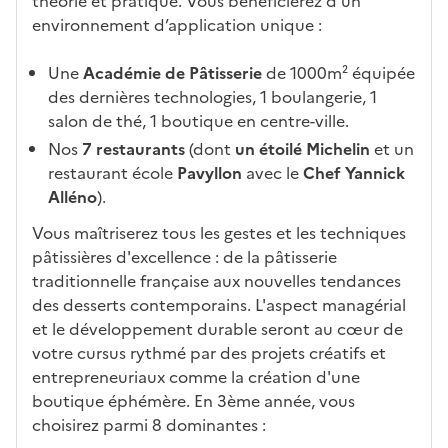
théorie et pratique. Vous bénéficierez d'un
at
n
environnement d’application unique :
ur
s
e
l
Une
Académie de Pâtisserie
de 1000m² équipée
a
des dernières technologies, 1 boulangerie, 1
z
salon de thé, 1 boutique en centre-ville.
o
Nos
7 restaurants
(dont
un étoilé Michelin
et un
n
restaurant école
Pavyllon
avec le
Chef Yannick
e
Alléno
).
d
é
Vous maîtriserez tous les gestes et les techniques
r
pâtissières d'excellence : de la pâtisserie
o
traditionnelle française aux nouvelles tendances
u
des desserts contemporains. L'aspect managérial
l
et le développement durable seront au cœur de
a
votre cursus rythmé par des projets créatifs et
n
entrepreneuriaux comme la création d'une
t
boutique éphémère. En 3ème année, vous
e
choisirez parmi 8 dominantes :
c