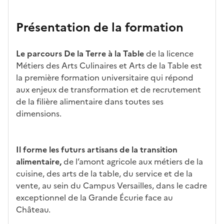
n
candid
s
iff
con
ng
et
atures
m
re
nait
er
Présentation de la formation
ses
par
o
s
re
av
car
l'établi
d
d'
les
ec
act
ssemen
ali
ac
dé
l'ét
Le parcours De la Terre à la Table
de la licence
éris
t
té
cè
bo
abl
Métiers des Arts Culinaires et Arts de la Table est
tiq
s
s à
uch
iss
la première formation universitaire qui répond
ues
d
la
és
em
aux enjeux de transformation et de recrutement
e
fo
ent
de la filière alimentaire dans toutes ses
c
rm
dimensions.
a
ati
n
on
di
Il forme les futurs artisans de la transition
d
alimentaire,
de l’amont agricole aux métiers de la
at
cuisine, des arts de la table, du service et de la
ur
vente, au sein du Campus Versailles, dans le cadre
e
exceptionnel de la Grande Écurie face au
Château.