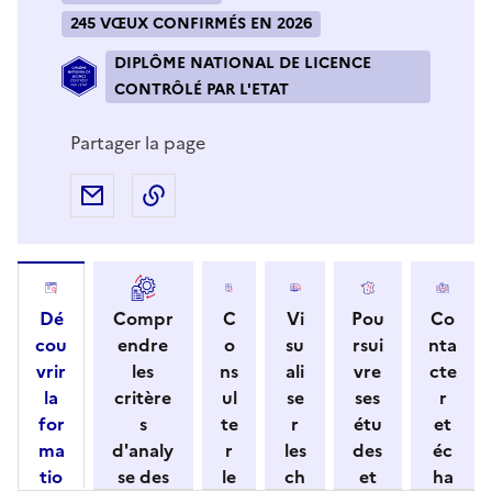
245 VŒUX CONFIRMÉS EN 2026
DIPLÔME NATIONAL DE LICENCE
CONTRÔLÉ PAR L'ETAT
Partager la page
Partager par e-mail
Copier l'adresse URL de la page dans 
Dé
Compr
C
Vi
Pou
Co
cou
endre
o
su
rsui
nta
vrir
les
ns
ali
vre
cte
la
critère
ul
se
ses
r
for
s
te
r
étu
et
ma
d'analy
r
les
des
éc
tio
se des
le
ch
et
ha