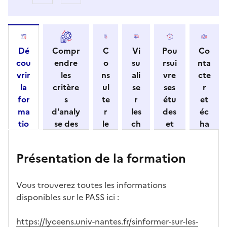
Dé
Compr
C
Vi
Pou
Co
cou
endre
o
su
rsui
nta
vrir
les
ns
ali
vre
cte
la
critère
ul
se
ses
r
for
s
te
r
étu
et
ma
d'analy
r
les
des
éc
tio
se des
le
ch
et
ha
n
candid
s
iff
con
ng
et
atures
m
re
nait
er
Présentation de la formation
ses
par
o
s
re
av
car
l'établi
d
d'
les
ec
act
ssemen
ali
ac
dé
l'ét
Vous trouverez toutes les informations
éris
t
té
cè
bo
abl
disponibles sur le PASS ici :
tiq
s
s à
uch
iss
ues
d
la
és
em
https://lyceens.univ-nantes.fr/sinformer-sur-les-