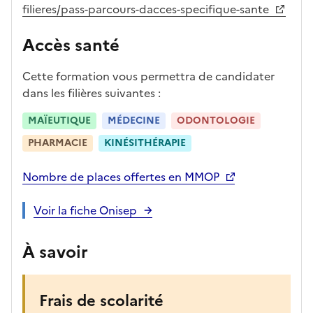
e
fo
ent
filieres/pass-parcours-dacces-specifique-sante
c
rm
Accès santé
a
ati
n
on
di
Cette formation vous permettra de candidater
d
dans les filières suivantes :
at
MAÏEUTIQUE
MÉDECINE
ODONTOLOGIE
ur
e
PHARMACIE
KINÉSITHÉRAPIE
Nombre de places offertes en MMOP
Voir la fiche Onisep
À savoir
Frais de scolarité