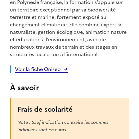
ues
d
la
és
em
en Polynésie française, la formation s’appuie sur
e
fo
ent
un territoire exceptionnel par sa biodiversité
c
rm
terrestre et marine, fortement exposé au
a
ati
changement climatique. Elle combine expertise
n
on
naturaliste, gestion écologique, animation nature
di
et éducation à l’environnement, avec de
d
nombreux travaux de terrain et des stages en
at
structures locales ou à l’international.
ur
e
Voir la fiche Onisep
À savoir
Frais de scolarité
Note : Sauf indication contraire les sommes
indiquées sont en euros.