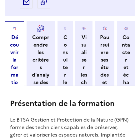
Partager par e-mail
Copier l'adresse URL de la page dans 
Dé
Compr
C
Vi
Pou
Co
cou
endre
o
su
rsui
nta
vrir
les
ns
ali
vre
cte
la
critère
ul
se
ses
r
for
s
te
r
étu
et
ma
d'analy
r
les
des
éc
tio
se des
le
ch
et
ha
n
candid
s
iff
con
ng
et
atures
m
re
nait
er
Présentation de la formation
ses
par
o
s
re
av
car
l'établi
d
d'
les
ec
act
ssemen
ali
ac
dé
l'ét
Le BTSA Gestion et Protection de la Nature (GPN)
éris
t
té
cè
bo
abl
forme des techniciens capables de préserver,
tiq
s
s à
uch
iss
gérer et valoriser les espaces naturels. Implantée