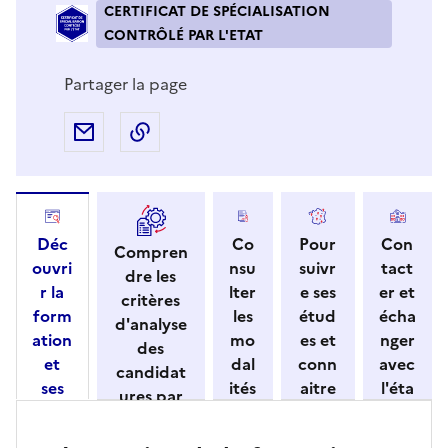
CERTIFICAT DE SPÉCIALISATION
CONTRÔLÉ PAR L'ETAT
Partager la page
Partager par e-mail
Copier l'adresse URL de la page dans 
Déc
Co
Pour
Con
Compren
ouvri
nsu
suivr
tact
dre les
r la
lter
e ses
er et
critères
form
les
étud
écha
d'analyse
ation
mo
es et
nger
des
et
dal
conn
avec
candidat
ses
ités
aitre
l'éta
ures par
cara
de
les
bliss
l'établisse
ctéri
ca
débo
eme
ment