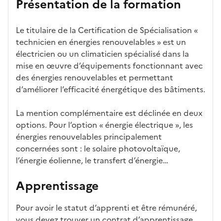
Présentation de la formation
stiqu
ndi
uché
nt
es
dat
s
ure
Le titulaire de la Certification de Spécialisation «
technicien en énergies renouvelables » est un
électricien ou un climaticien spécialisé dans la
mise en œuvre d’équipements fonctionnant avec
des énergies renouvelables et permettant
d’améliorer l’efficacité énergétique des bâtiments.
La mention complémentaire est déclinée en deux
options. Pour l’option « énergie électrique », les
énergies renouvelables principalement
concernées sont : le solaire photovoltaïque,
l’énergie éolienne, le transfert d’énergie…
Apprentissage
Pour avoir le statut d’apprenti et être rémunéré,
vous devez trouver un contrat d’apprentissage.