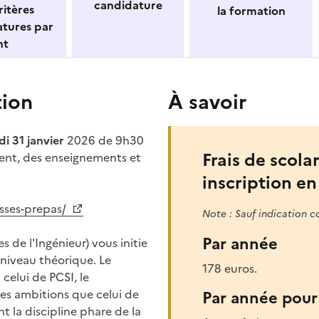
candidature
itères
la formation
atures par
nt
tion
À savoir
i 31 janvier
2026 de 9h30
Frais de scolar
ment, des enseignements et
inscription en
sses-prepas/
Note : Sauf indication c
Par année
 de l'Ingénieur) vous initie
niveau théorique. Le
178 euros.
elui de PCSI, le
s ambitions que celui de
Par année pour 
t la discipline phare de la