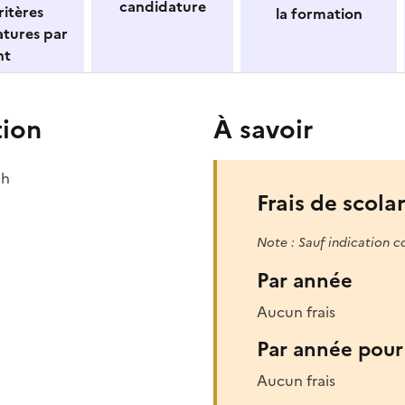
candidature
itères
la formation
atures par
nt
tion
À savoir
 h
Frais de scolar
Note : Sauf indication c
Par année
Aucun frais
Par année pour 
Aucun frais