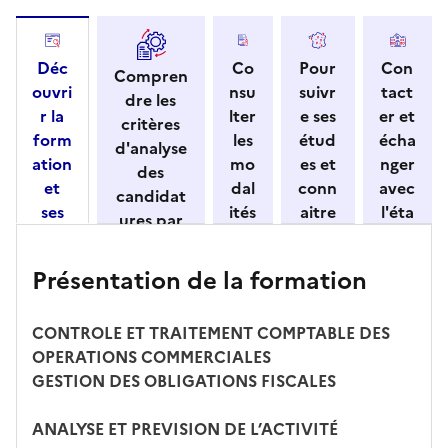
Déc
Co
Pour
Con
Compren
ouvri
nsu
suivr
tact
dre les
r la
lter
e ses
er et
critères
form
les
étud
écha
d'analyse
ation
mo
es et
nger
des
et
dal
conn
avec
candidat
ses
ités
aitre
l'éta
ures par
cara
de
les
bliss
l'établisse
ctéri
ca
débo
eme
ment
Présentation de la formation
stiqu
ndi
uché
nt
es
dat
s
ure
CONTROLE ET TRAITEMENT COMPTABLE DES
OPERATIONS COMMERCIALES
GESTION DES OBLIGATIONS FISCALES
ANALYSE ET PREVISION DE L’ACTIVITÉ