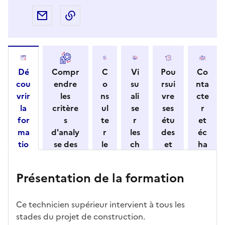
Partager par e-mail
Copier l'adresse URL de la page dans 
Dé
Compr
C
Vi
Pou
Co
cou
endre
o
su
rsui
nta
vrir
les
ns
ali
vre
cte
la
critère
ul
se
ses
r
for
s
te
r
étu
et
ma
d'analy
r
les
des
éc
tio
se des
le
ch
et
ha
n
candid
s
iff
con
ng
et
atures
m
re
nait
er
Présentation de la formation
ses
par
o
s
re
av
car
l'établi
d
d'
les
ec
act
ssemen
ali
ac
dé
l'ét
Ce technicien supérieur intervient à tous les
éris
t
té
cè
bo
abl
stades du projet de construction.