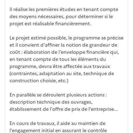
tiq
s
s à
uch
iss
ues
d
la
és
em
Il réalise les premières études en tenant compte
e
fo
ent
des moyens nécessaires, pour déterminer si le
c
rm
projet est réalisable financièrement.
a
ati
n
on
Le projet estimé possible, le programme se précise
di
et il convient d'affiner la notion de grandeur de
d
coût : élaboration de l'enveloppe financière qui,
at
en tenant compte de tous les éléments du
ur
programme, devra être affectée aux travaux
e
(contraintes, adaptation au site, technique de
construction choisie, etc.)
En parallèle se déroulent plusieurs actions :
description technique des ouvrages,
établissement de l'offre de prix de l'entreprise...
En cours de travaux, il aide au maintien de
l'engagement initial en assurant le contrôle