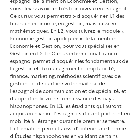
éris
t
té
cè
bo
abl
espagnol de la mention Economie et Gestion,
tiq
s
s à
uch
iss
vous devez avoir un très bon niveau en espagnol.
ues
d
la
és
em
Ce cursus vous permettra :- d'acquérir en L1 des
e
fo
ent
bases en économie, en gestion, mais aussi en
c
rm
mathématiques. En L2, vous suivrez le module «
a
ati
Economie-gestion appliquée » de la mention
n
on
Economie et Gestion, pour vous spécialiser en
di
Gestion en L3. Le Cursus international franco-
d
espagnol permet d'acquérir les fondamentaux de
at
la gestion et du management (comptabilité,
ur
finance, marketing, méthodes scientifiques de
e
gestion...).- de parfaire votre maîtrise de
l'espagnol de communication et de spécialité, et
d'approfondir votre connaissance des pays
hispanophones. En L3, les étudiants qui auront
acquis un niveau d'espagnol suffisant partiront en
mobilité à l'étranger durant le premier semestre.
La formation permet aussi d'obtenir une Licence
d'Études hispanophones en validant certains