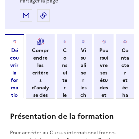
Partager la page
Partager par e-mail
Copier l'adresse URL de la page dans 
Dé
Compr
C
Vi
Pou
Co
cou
endre
o
su
rsui
nta
vrir
les
ns
ali
vre
cte
la
critère
ul
se
ses
r
for
s
te
r
étu
et
ma
d'analy
r
les
des
éc
tio
se des
le
ch
et
ha
n
candid
s
iff
con
ng
et
atures
m
re
nait
er
Présentation de la formation
ses
par
o
s
re
av
car
l'établi
d
d'
les
ec
act
ssemen
ali
ac
dé
l'ét
Pour accéder au Cursus international franco-