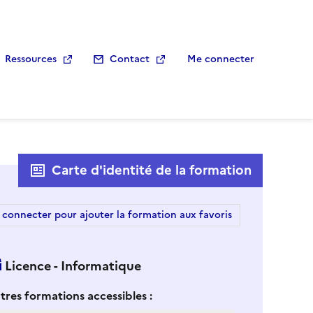
Ressources
Contact
Me connecter
Carte d'identité de la formation
 connecter pour ajouter la formation aux favoris
Licence - Informatique
 vous sélectionnez une formation dans la zone déroulante ci-
S
tres formations accessibles :
i