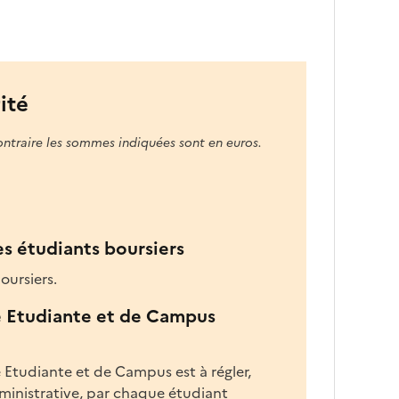
e
f
o
r
m
ité
a
t
ontraire les sommes indiquées sont en euros.
i
o
n
d
a
es étudiants boursiers
n
oursiers.
s
l
e Etudiante et de Campus
a
z
o
 Etudiante et de Campus est à régler,
n
dministrative, par chaque étudiant