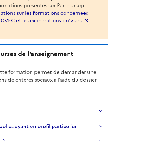
e
ormations présentes sur Parcoursup.
d
ations sur les formations concernées
é
a CVEC et les exonérations prévues
r
o
u
l
ourses de l'enseignement
a
n
cette formation permet de demander une
t
ns de critères sociaux à l’aide du dossier
e
c
i
-
a
p
r
ics ayant un profil particulier
è
s