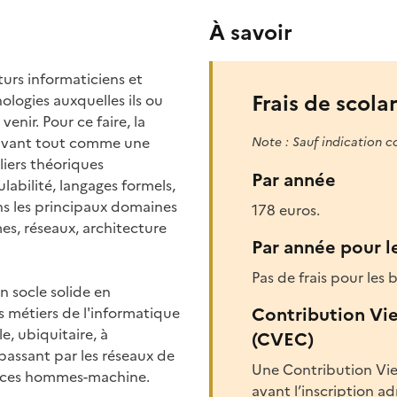
À savoir
turs informaticiens et
Frais de scolar
ologies auxquelles ils ou
venir. Pour ce faire, la
 avant tout comme une
Note : Sauf indication c
liers théoriques
Par année
abilité, langages formels,
ns les principaux domaines
178 euros.
es, réseaux, architecture
Par année pour l
Pas de frais pour les b
un socle solide en
Contribution Vi
s métiers de l'informatique
, ubiquitaire, à
(CVEC)
 passant par les réseaux de
Une Contribution Vie
rfaces hommes-machine.
avant l’inscription a