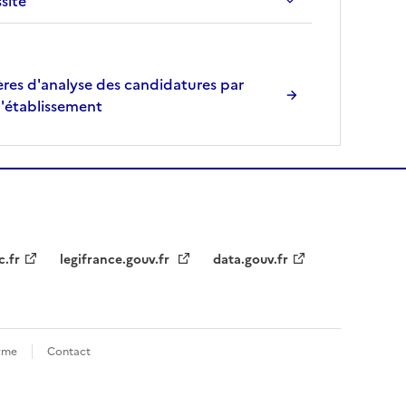
ssite
,
l
a
res d'analyse des candidatures par
p
l'établissement
a
g
e
s
e
r
a
r
c.fr
legifrance.gouv.fr
data.gouv.fr
e
c
h
a
orme
Contact
r
g