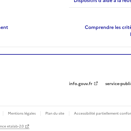
Dispositifs d'aide à la réu
ment
Comprendre les critè
info.gouv.fr
service-publi
Mentions légales
Plan du site
Accessibilité partiellement conf
ence etalab-2.0