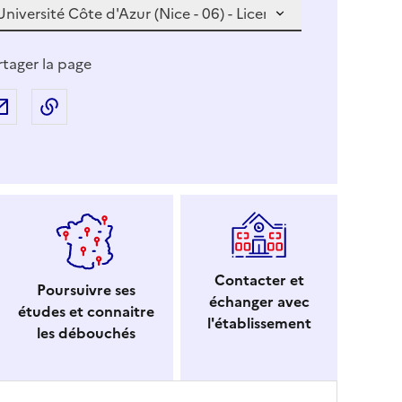
v
o
u
rtager la page
s
s
Partager par e-mail
Copier l'adresse URL de la page dans le presse-p
é
l
e
c
t
i
o
n
Contacter et
Poursuivre ses
n
échanger avec
études et connaitre
e
l'établissement
les débouchés
z
u
n