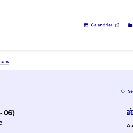
Calendrier
tions
Se
- 06)
e
Si
Au