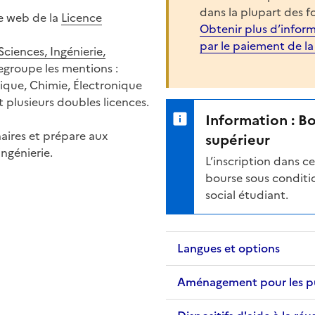
dans la plupart des f
e web de la
Licence
Obtenir plus d’inform
par le paiement de l
 Sciences, Ingénierie,
regroupe les mentions :
que, Chimie, Électronique
t plusieurs doubles licences.
Information : B
inaires et prépare aux
supérieur
ingénierie.
L’inscription dans 
bourse sous conditio
social étudiant.
Langues et options
Aménagement pour les publ