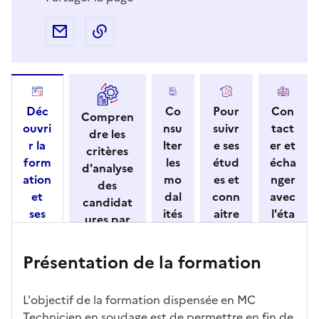
Partager par e-mail
Copier l'adresse URL de la page dans 
Déc
Co
Pour
Con
Compren
ouvri
nsu
suivr
tact
dre les
r la
lter
e ses
er et
critères
form
les
étud
écha
d'analyse
ation
mo
es et
nger
des
et
dal
conn
avec
candidat
ses
ités
aitre
l'éta
ures par
cara
de
les
bliss
l'établisse
ctéri
ca
débo
eme
ment
Présentation de la formation
stiqu
ndi
uché
nt
es
dat
s
ure
L'objectif de la formation dispensée en MC
Technicien en soudage est de permettre en fin de