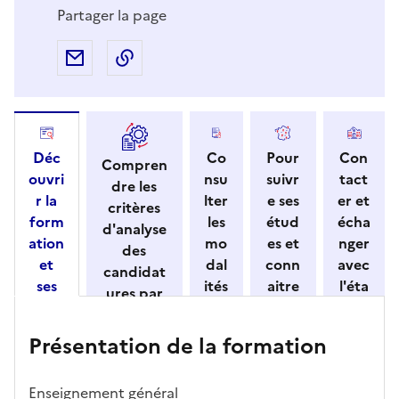
Partager la page
Partager par e-mail
Copier l'adresse URL de la page dans 
Déc
Co
Pour
Con
Compren
ouvri
nsu
suivr
tact
dre les
r la
lter
e ses
er et
critères
form
les
étud
écha
d'analyse
ation
mo
es et
nger
des
et
dal
conn
avec
candidat
ses
ités
aitre
l'éta
ures par
cara
de
les
bliss
l'établisse
ctéri
ca
débo
eme
ment
Présentation de la formation
stiqu
ndi
uché
nt
es
dat
s
ure
Enseignement général