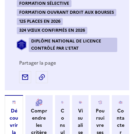
FORMATION SÉLECTIVE
FORMATION OUVRANT DROIT AUX BOURSES
125 PLACES EN 2026
324 VŒUX CONFIRMÉS EN 2026
DIPLÔME NATIONAL DE LICENCE
CONTRÔLÉ PAR L'ETAT
Partager la page
Partager par e-mail
Copier l'adresse URL de la page dans 
Dé
Compr
C
Vi
Pou
Co
cou
endre
o
su
rsui
nta
vrir
les
ns
ali
vre
cte
la
critère
ul
se
ses
r