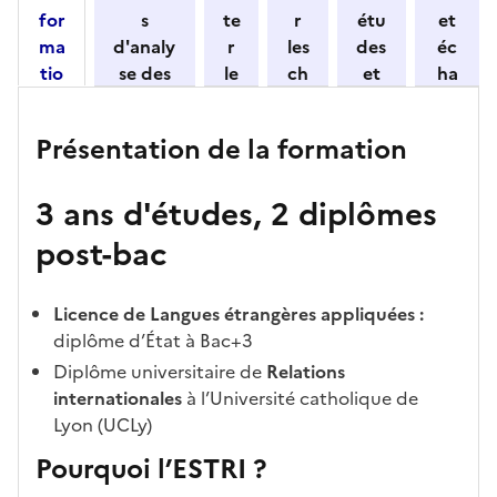
for
s
te
r
étu
et
ma
d'analy
r
les
des
éc
tio
se des
le
ch
et
ha
n
candid
s
iff
con
ng
et
atures
m
re
nait
er
Présentation de la formation
ses
par
o
s
re
av
car
l'établi
d
d'
les
ec
3 ans d'études, 2 diplômes
act
ssemen
ali
ac
dé
l'ét
éris
t
té
cè
bo
abl
post-bac
tiq
s
s à
uch
iss
ues
d
la
és
em
e
fo
ent
Licence de Langues étrangères appliquées :
c
rm
diplôme d’État à Bac+3
a
ati
Diplôme universitaire de
Relations
n
on
internationales
à l’Université catholique de
di
Lyon (UCLy)
d
Pourquoi l’ESTRI ?
at