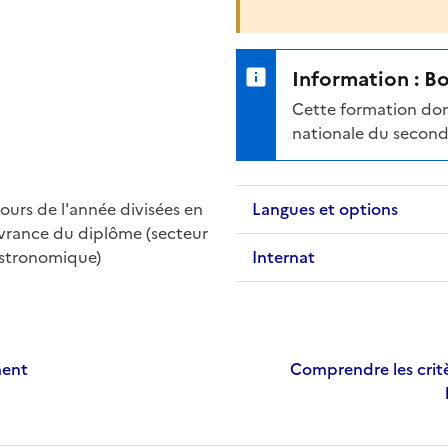
Information : B
Cette formation don
nationale du second
urs de l'année divisées en
Langues et options
ivrance du diplôme (s
ecteur
gastronomique)
Internat
ment
Comprendre les critè